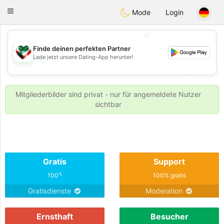
Kuwait
Chat
Toggle
Mode
Login
navigation
💖
Finde deinen perfekten Partner
Lade jetzt unsere Dating-App herunter!
💖
💕
💕
Mitgliederbilder sind privat - nur für angemeldete Nutzer
sichtbar
Gratis
Support
%
100
100% gratis
Gratisdienste
Moderation
Ernsthaft
Besucher