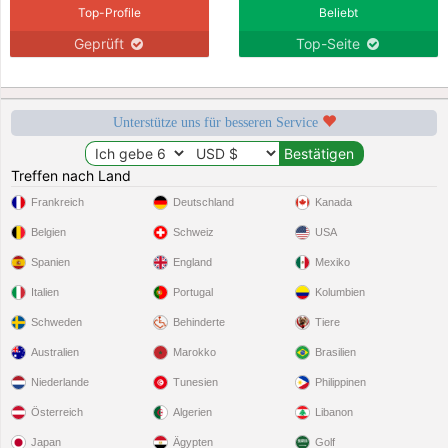
Top-Profile
Beliebt
Geprüft
Top-Seite
Unterstütze uns für besseren Service
Treffen nach Land
Frankreich
Deutschland
Kanada
Belgien
Schweiz
USA
Spanien
England
Mexiko
Italien
Portugal
Kolumbien
Schweden
Behinderte
Tiere
Australien
Marokko
Brasilien
Niederlande
Tunesien
Philippinen
Österreich
Algerien
Libanon
Japan
Ägypten
Golf