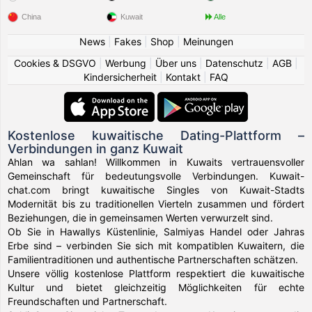
China
Kuwait
Alle
News
|
Fakes
|
Shop
|
Meinungen
Cookies & DSGVO
|
Werbung
|
Über uns
|
Datenschutz
|
AGB
|
Kindersicherheit
|
Kontakt
|
FAQ
Kostenlose kuwaitische Dating-Plattform –
Verbindungen in ganz Kuwait
Ahlan wa sahlan! Willkommen in Kuwaits vertrauensvoller
Gemeinschaft für bedeutungsvolle Verbindungen. Kuwait-
chat.com bringt kuwaitische Singles von Kuwait-Stadts
Modernität bis zu traditionellen Vierteln zusammen und fördert
Beziehungen, die in gemeinsamen Werten verwurzelt sind.
Ob Sie in Hawallys Küstenlinie, Salmiyas Handel oder Jahras
Erbe sind – verbinden Sie sich mit kompatiblen Kuwaitern, die
Familientraditionen und authentische Partnerschaften schätzen.
Unsere völlig kostenlose Plattform respektiert die kuwaitische
Kultur und bietet gleichzeitig Möglichkeiten für echte
Freundschaften und Partnerschaft.