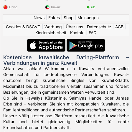
China
Kuwait
Alle
News
|
Fakes
|
Shop
|
Meinungen
Cookies & DSGVO
|
Werbung
|
Über uns
|
Datenschutz
|
AGB
|
Kindersicherheit
|
Kontakt
|
FAQ
Kostenlose kuwaitische Dating-Plattform –
Verbindungen in ganz Kuwait
Ahlan wa sahlan! Willkommen in Kuwaits vertrauensvoller
Gemeinschaft für bedeutungsvolle Verbindungen. Kuwait-
chat.com bringt kuwaitische Singles von Kuwait-Stadts
Modernität bis zu traditionellen Vierteln zusammen und fördert
Beziehungen, die in gemeinsamen Werten verwurzelt sind.
Ob Sie in Hawallys Küstenlinie, Salmiyas Handel oder Jahras
Erbe sind – verbinden Sie sich mit kompatiblen Kuwaitern, die
Familientraditionen und authentische Partnerschaften schätzen.
Unsere völlig kostenlose Plattform respektiert die kuwaitische
Kultur und bietet gleichzeitig Möglichkeiten für echte
Freundschaften und Partnerschaft.