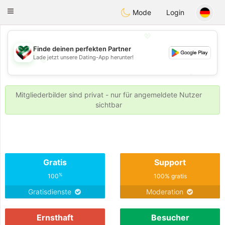
Kuwait
Chat
Toggle
Mode
Login
navigation
💖
Finde deinen perfekten Partner
Lade jetzt unsere Dating-App herunter!
💖
💕
💕
Mitgliederbilder sind privat - nur für angemeldete Nutzer
sichtbar
Gratis
Support
%
100
100% gratis
Gratisdienste
Moderation
Ernsthaft
Besucher