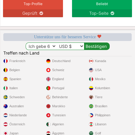
Top-Profile
Beliebt
Geprüft
Top-Seite
Unterstütze uns für besseren Service
Treffen nach Land
Frankreich
Deutschland
Kanada
Belgien
Schweiz
USA
Spanien
England
Mexiko
Italien
Portugal
Kolumbien
Schweden
Behinderte
Tiere
Australien
Marokko
Brasilien
Niederlande
Tunesien
Philippinen
Österreich
Algerien
Libanon
Japan
Ägypten
Golf