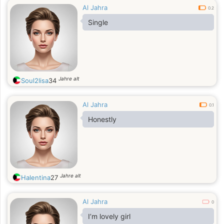
Al Jahra
0.2
Single
Jahre alt
Soul2lisa
34
Al Jahra
0.1
Honestly
Jahre alt
Halentina
27
Al Jahra
0
I’m lovely girl