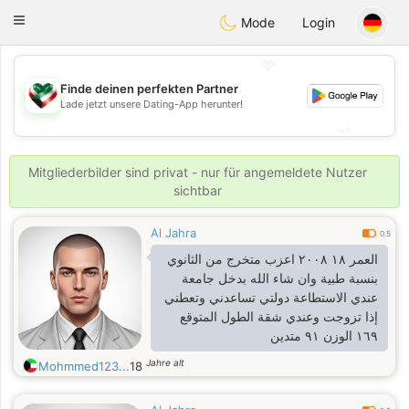
Kuwait
Chat
Toggle
Mode
Login
navigation
💖
Finde deinen perfekten Partner
💖
Lade jetzt unsere Dating-App herunter!
💕
💕
Mitgliederbilder sind privat - nur für angemeldete Nutzer
sichtbar
Al Jahra
0.5
العمر ١٨ ٢٠٠٨ اعزب متخرج من الثانوي
بنسبة طبية وان شاء الله بدخل جامعة
عندي الاستطاعة دولتي تساعدني وتعطني
إذا تزوجت وعندي شقة الطول المتوقع
١٦٩ الوزن ٩١ متدين
Jahre alt
Mohmmed123...
18