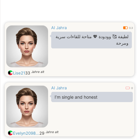
Al Jahra
0.3
لطيفة 🥰 وودودة 💖 متاحة للقاءات سرية
ومرحة
Jahre alt
Lise21
33
Al Jahra
0
I’m single and honest
Jahre alt
Evelyn2098...
29