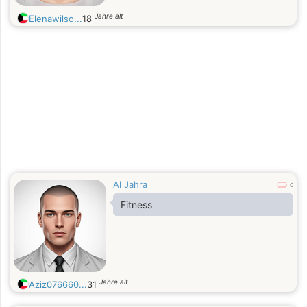
Jahre alt
Elenawilso...
18
Al Jahra
0
Fitness
Jahre alt
Aziz076660...
31