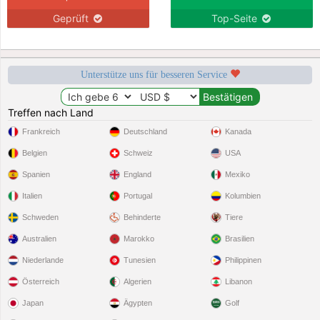
Geprüft
Top-Seite
Unterstütze uns für besseren Service
Treffen nach Land
Frankreich
Deutschland
Kanada
Belgien
Schweiz
USA
Spanien
England
Mexiko
Italien
Portugal
Kolumbien
Schweden
Behinderte
Tiere
Australien
Marokko
Brasilien
Niederlande
Tunesien
Philippinen
Österreich
Algerien
Libanon
Japan
Ägypten
Golf