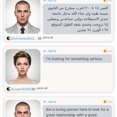
Al Jahra
0.5
العمر ١٨ ٢٠٠٨ اعزب متخرج من الثانوي
بنسبة طبية وان شاء الله بدخل جامعة
عندي الاستطاعة دولتي تساعدني وتعطني
إذا تزوجت وعندي شقة الطول المتوقع
١٦٩ الوزن ٩١ متدين
Jahre alt
Mohmmed502...
18
Al Jahra
0.3
I’m looking for something serious
Jahre alt
Susan45363
30
Al Jahra
0.5
Am a loving person here to look for a
good relationship with a good