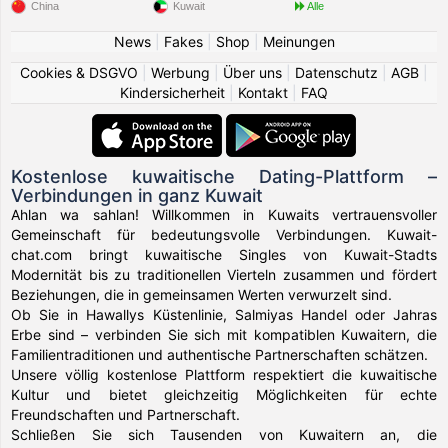
China
Kuwait
Alle
News
|
Fakes
|
Shop
|
Meinungen
Cookies & DSGVO
|
Werbung
|
Über uns
|
Datenschutz
|
AGB
|
Kindersicherheit
|
Kontakt
|
FAQ
Kostenlose kuwaitische Dating-Plattform –
Verbindungen in ganz Kuwait
Ahlan wa sahlan! Willkommen in Kuwaits vertrauensvoller
Gemeinschaft für bedeutungsvolle Verbindungen. Kuwait-
chat.com bringt kuwaitische Singles von Kuwait-Stadts
Modernität bis zu traditionellen Vierteln zusammen und fördert
Beziehungen, die in gemeinsamen Werten verwurzelt sind.
Ob Sie in Hawallys Küstenlinie, Salmiyas Handel oder Jahras
Erbe sind – verbinden Sie sich mit kompatiblen Kuwaitern, die
Familientraditionen und authentische Partnerschaften schätzen.
Unsere völlig kostenlose Plattform respektiert die kuwaitische
Kultur und bietet gleichzeitig Möglichkeiten für echte
Freundschaften und Partnerschaft.
Schließen Sie sich Tausenden von Kuwaitern an, die