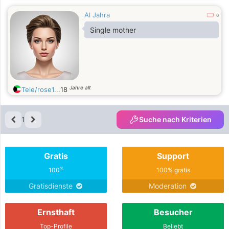
Al Jahra
0
Single mother
Jahre alt
Tele/rose1...
18
1
Suche nach Kriterien
Gratis
Support
%
100
100% gratis
Gratisdienste
Moderation
Ernsthaft
Besucher
Top-Profile
Beliebt