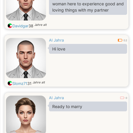
woman here to experience good and
loving things with my partner
Jahre alt
Davidgar
38
Al Jahra
0.2
Hi love
Jahre alt
Slomz71
31
Al Jahra
0
Ready to marry