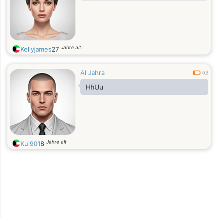
Jahre alt
Kellyjames
27
Al Jahra
0.2
HhUu
Jahre alt
Kul90
18