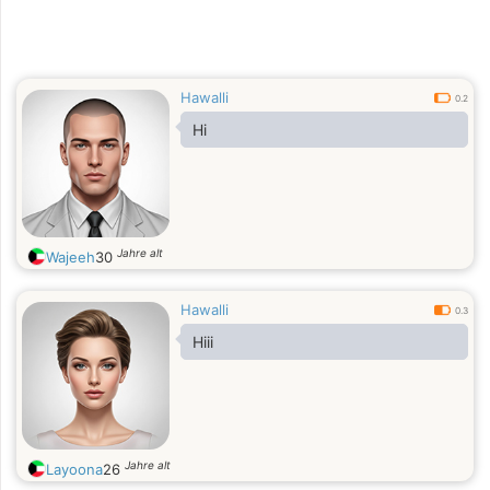
Hawalli
0.2
Hi
Jahre alt
Wajeeh
30
Hawalli
0.3
Hiii
Jahre alt
Layoona
26