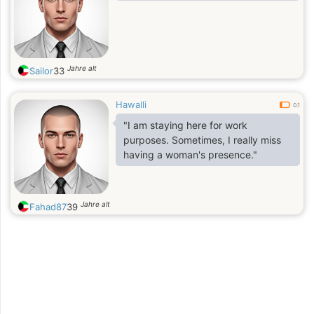
Jahre alt
Sailor
33
Hawalli
0.1
"I am staying here for work
purposes. Sometimes, I really miss
having a woman's presence."
Jahre alt
Fahad87
39