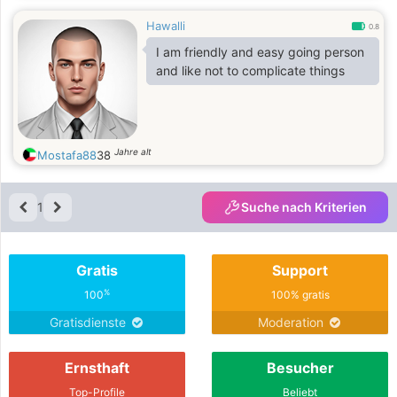
Hawalli
0.8
I am friendly and easy going person
and like not to complicate things
Jahre alt
Mostafa88
38
1
Suche nach Kriterien
Gratis
Support
%
100
100% gratis
Gratisdienste
Moderation
Ernsthaft
Besucher
Top-Profile
Beliebt