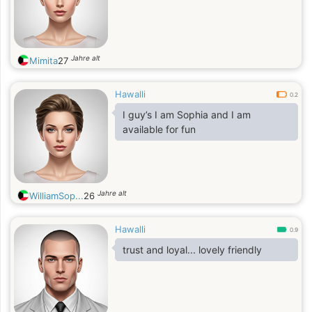
Jahre alt
Mimita
27
Hawalli
0.2
I guy’s I am Sophia and I am
available for fun
Jahre alt
WilliamSop...
26
Hawalli
0.9
trust and loyal... lovely friendly