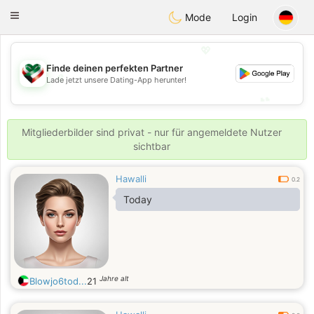
Kuwait
Chat
Toggle
Mode
Login
navigation
💖
Finde deinen perfekten Partner
💖
Lade jetzt unsere Dating-App herunter!
💕
💕
Mitgliederbilder sind privat - nur für angemeldete Nutzer
sichtbar
Hawalli
0.2
Today
Jahre alt
Blowjo6tod...
21