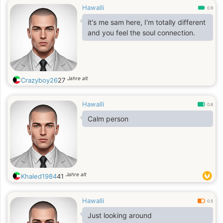
Hawalli
0.9
it's me sam here, I'm totally different
and you feel the soul connection.
Jahre alt
Crazyboy26
27
Hawalli
0.8
Calm person
Jahre alt
Khaled1984
41
Hawalli
0.5
Just looking around