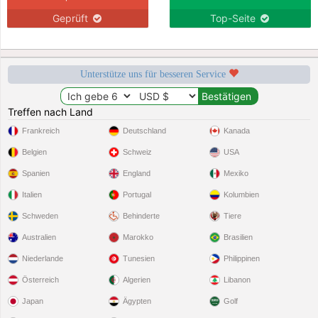
Geprüft
Top-Seite
Unterstütze uns für besseren Service
Treffen nach Land
Frankreich
Deutschland
Kanada
Belgien
Schweiz
USA
Spanien
England
Mexiko
Italien
Portugal
Kolumbien
Schweden
Behinderte
Tiere
Australien
Marokko
Brasilien
Niederlande
Tunesien
Philippinen
Österreich
Algerien
Libanon
Japan
Ägypten
Golf