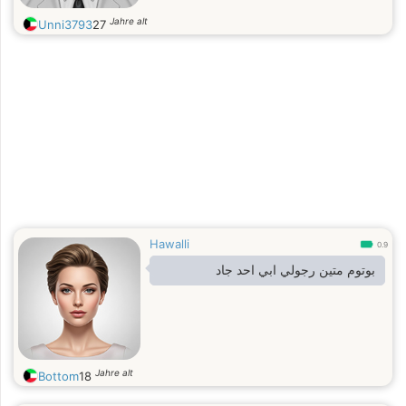
Jahre alt
Unni3793
27
Hawalli
0.9
بوتوم متين رجولي ابي احد جاد
Jahre alt
Bottom
18