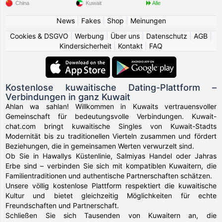
China
Kuwait
Alle
News
|
Fakes
|
Shop
|
Meinungen
Cookies & DSGVO
|
Werbung
|
Über uns
|
Datenschutz
|
AGB
|
Kindersicherheit
|
Kontakt
|
FAQ
Kostenlose kuwaitische Dating-Plattform –
Verbindungen in ganz Kuwait
Ahlan wa sahlan! Willkommen in Kuwaits vertrauensvoller
Gemeinschaft für bedeutungsvolle Verbindungen. Kuwait-
chat.com bringt kuwaitische Singles von Kuwait-Stadts
Modernität bis zu traditionellen Vierteln zusammen und fördert
Beziehungen, die in gemeinsamen Werten verwurzelt sind.
Ob Sie in Hawallys Küstenlinie, Salmiyas Handel oder Jahras
Erbe sind – verbinden Sie sich mit kompatiblen Kuwaitern, die
Familientraditionen und authentische Partnerschaften schätzen.
Unsere völlig kostenlose Plattform respektiert die kuwaitische
Kultur und bietet gleichzeitig Möglichkeiten für echte
Freundschaften und Partnerschaft.
Schließen Sie sich Tausenden von Kuwaitern an, die