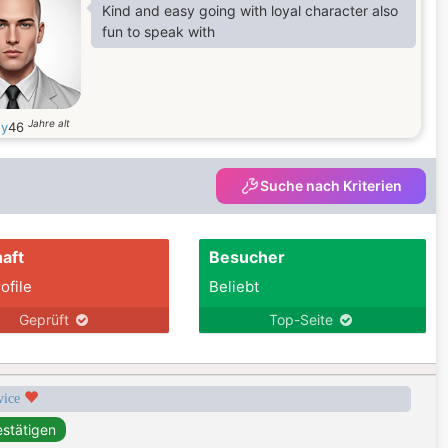
Kind and easy going with loyal character also
fun to speak with
Jahre alt
y
46
Suche nach Kriterien
aft
Besucher
ofile
Beliebt
Geprüft
Top-Seite
rvice