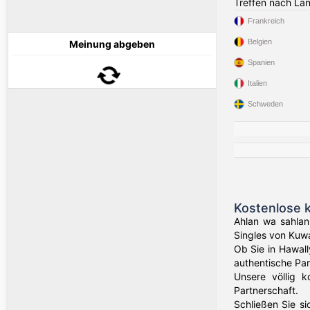
Treffen nach La
Frankreich
Belgien
Meinung abgeben
Spanien
Italien
Schweden
Kostenlose k
Ahlan wa sahlan
Singles von Kuwa
Ob Sie in Hawall
authentische Par
Unsere völlig k
Partnerschaft.
Schließen Sie s