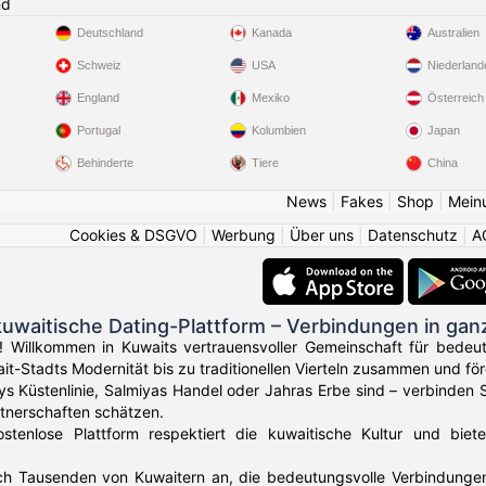
nd
Deutschland
Kanada
Australien
Schweiz
USA
Niederland
England
Mexiko
Österreich
Portugal
Kolumbien
Japan
Behinderte
Tiere
China
News
|
Fakes
|
Shop
|
Mein
Cookies & DSGVO
|
Werbung
|
Über uns
|
Datenschutz
|
A
uwaitische Dating-Plattform – Verbindungen in gan
! Willkommen in Kuwaits vertrauensvoller Gemeinschaft für bedeu
it-Stadts Modernität bis zu traditionellen Vierteln zusammen und f
ys Küstenlinie, Salmiyas Handel oder Jahras Erbe sind – verbinden S
tnerschaften schätzen.
ostenlose Plattform respektiert die kuwaitische Kultur und biet
ich Tausenden von Kuwaitern an, die bedeutungsvolle Verbindunge