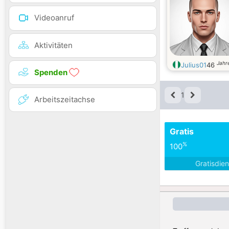
Videoanruf
Aktivitäten
Jahre
Julius01
46
Spenden
1
Arbeitszeitachse
Gratis
%
100
Gratisdie