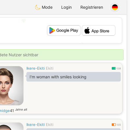
Mode
Login
Registrieren
💖
💕
ldete Nutzer sichtbar
Ikere-Ekiti
Ekiti
0.8
I'm woman with smiles looking
Jahre alt
nidge
41
Ikere-Ekiti
Ekiti
0.5