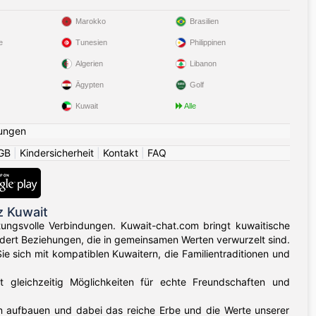
Marokko
Brasilien
e
Tunesien
Philippinen
Algerien
Libanon
Ägypten
Golf
Kuwait
Alle
ungen
GB
|
Kindersicherheit
|
Kontakt
|
FAQ
z Kuwait
tungsvolle Verbindungen. Kuwait-chat.com bringt kuwaitische
ördert Beziehungen, die in gemeinsamen Werten verwurzelt sind.
ie sich mit kompatiblen Kuwaitern, die Familientraditionen und
et gleichzeitig Möglichkeiten für echte Freundschaften und
n aufbauen und dabei das reiche Erbe und die Werte unserer