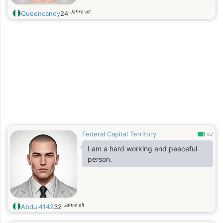
Jahre alt
Queencandy
24
Federal Capital Territory
0.7
I am a hard working and peaceful
person.
Jahre alt
Abdul4142
32