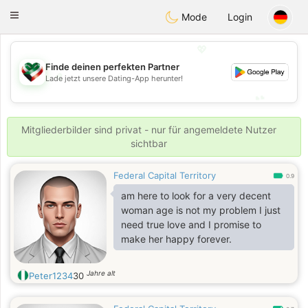
Kuwait
Chat
Toggle
Mode
Login
navigation
💖
Finde deinen perfekten Partner
💖
Lade jetzt unsere Dating-App herunter!
💕
💕
Mitgliederbilder sind privat - nur für angemeldete Nutzer
sichtbar
Federal Capital Territory
0.9
am here to look for a very decent
woman age is not my problem I just
need true love and I promise to
make her happy forever.
Jahre alt
Peter1234
30