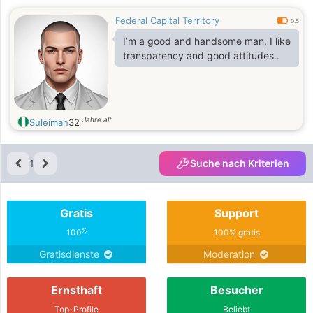
Federal Capital Territory
0.5
I’m a good and handsome man, I like
transparency and good attitudes..
Jahre alt
Suleiman
32
1
Suche nach Kriterien
Gratis
Support
%
100
100% gratis
Gratisdienste
Moderation
Ernsthaft
Besucher
Top-Profile
Beliebt