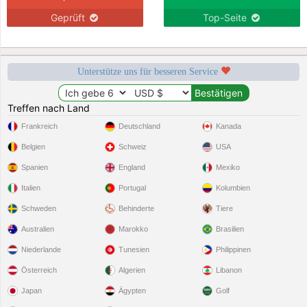
Geprüft
Top-Seite
Unterstütze uns für besseren Service
Treffen nach Land
Frankreich
Deutschland
Kanada
Belgien
Schweiz
USA
Spanien
England
Mexiko
Italien
Portugal
Kolumbien
Schweden
Behinderte
Tiere
Australien
Marokko
Brasilien
Niederlande
Tunesien
Philippinen
Österreich
Algerien
Libanon
Japan
Ägypten
Golf