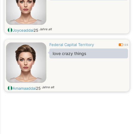
Jahre alt
Joyceaddai
25
Federal Capital Territory
0.5
love crazy things
Jahre alt
Amamaaddai
25