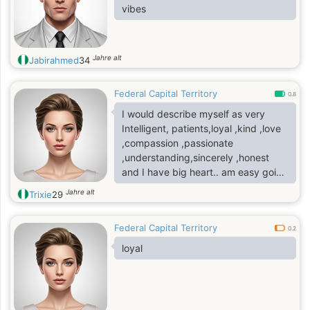
vibes
Jahre alt
Jabirahmed
34
Federal Capital Territory
0.8
I would describe myself as very
Intelligent, patients,loyal ,kind ,love
,compassion ,passionate
,understanding,sincerely ,honest
and I have big heart.. am easy going
woman with sense of honor,
Jahre alt
Trixie
29
creative, and humorous
Federal Capital Territory
0.2
loyal