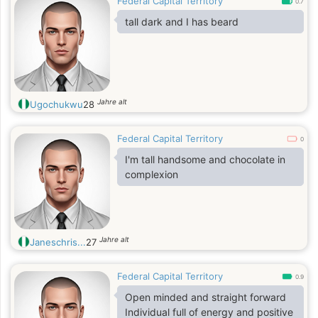
Federal Capital Territory
0.7
tall dark and I has beard
Jahre alt
Ugochukwu
28
Federal Capital Territory
0
I'm tall handsome and chocolate in
complexion
Jahre alt
Janeschris...
27
Federal Capital Territory
0.9
Open minded and straight forward
Individual full of energy and positive