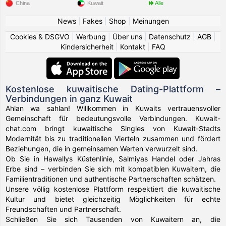
China
Kuwait
Alle
News
|
Fakes
|
Shop
|
Meinungen
Cookies & DSGVO
|
Werbung
|
Über uns
|
Datenschutz
|
AGB
|
Kindersicherheit
|
Kontakt
|
FAQ
Kostenlose kuwaitische Dating-Plattform –
Verbindungen in ganz Kuwait
Ahlan wa sahlan! Willkommen in Kuwaits vertrauensvoller
Gemeinschaft für bedeutungsvolle Verbindungen. Kuwait-
chat.com bringt kuwaitische Singles von Kuwait-Stadts
Modernität bis zu traditionellen Vierteln zusammen und fördert
Beziehungen, die in gemeinsamen Werten verwurzelt sind.
Ob Sie in Hawallys Küstenlinie, Salmiyas Handel oder Jahras
Erbe sind – verbinden Sie sich mit kompatiblen Kuwaitern, die
Familientraditionen und authentische Partnerschaften schätzen.
Unsere völlig kostenlose Plattform respektiert die kuwaitische
Kultur und bietet gleichzeitig Möglichkeiten für echte
Freundschaften und Partnerschaft.
Schließen Sie sich Tausenden von Kuwaitern an, die