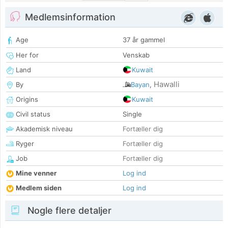
Medlemsinformation
Age
37 år gammel
Her for
Venskab
Land
Kuwait
Hawalli
By
Bayan
,
Origins
Kuwait
Civil status
Single
Akademisk niveau
Fortæller dig
Ryger
Fortæller dig
Job
Fortæller dig
Mine venner
Log ind
Medlem siden
Log ind
Nogle flere detaljer