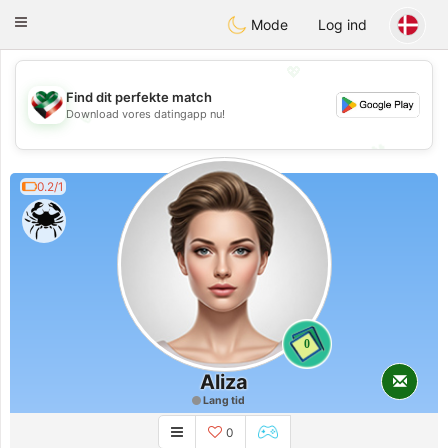
Kuwait
Chat
Toggle
Mode
Log ind
navigation
💖
Find dit perfekte match
Download vores datingapp nu!
💖
💕
💕
0.2/1
0
Aliza
Lang tid
0