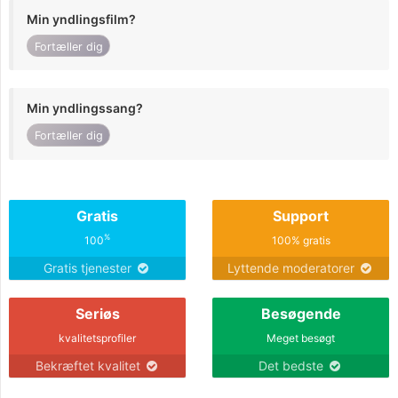
Min yndlingsfilm?
Fortæller dig
Min yndlingssang?
Fortæller dig
Gratis
Support
%
100
100% gratis
Gratis tjenester
Lyttende moderatorer
Seriøs
Besøgende
kvalitetsprofiler
Meget besøgt
Bekræftet kvalitet
Det bedste