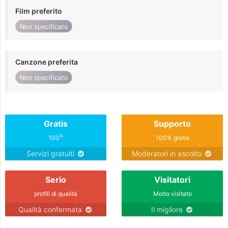
Film preferito
Non specificato
Canzone preferita
Non specificato
Gratis
Supporto
%
100
100% gratis
Servizi gratuiti
Moderatori in ascolto
Serio
Visitatori
profili di qualità
Molto visitato
Qualità confermata
Il migliore