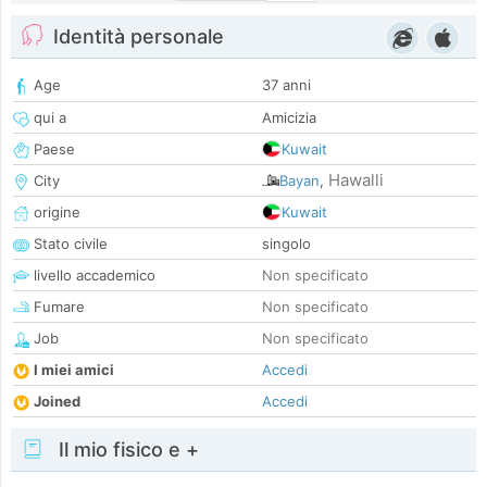
Identità personale
Age
37 anni
qui a
Amicizia
Paese
Kuwait
Hawalli
City
Bayan
,
origine
Kuwait
Stato civile
singolo
livello accademico
Non specificato
Fumare
Non specificato
Job
Non specificato
I miei amici
Accedi
Joined
Accedi
Il mio fisico e +