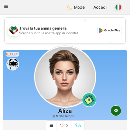
Kuwait
Chat
Toggle
Mode
Accedi
navigation
💖
Trova la tua anima gemella
Scarica subito la nostra app di incontri!
💖
💕
💕
0.2/1
0
Aliza
Molto tempo
0