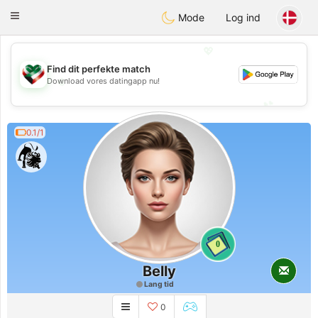
Kuwait
Chat
Toggle
Mode
Log ind
navigation
💖
Find dit perfekte match
💖
Download vores datingapp nu!
💕
💕
0.1/1
0
Belly
Lang tid
0