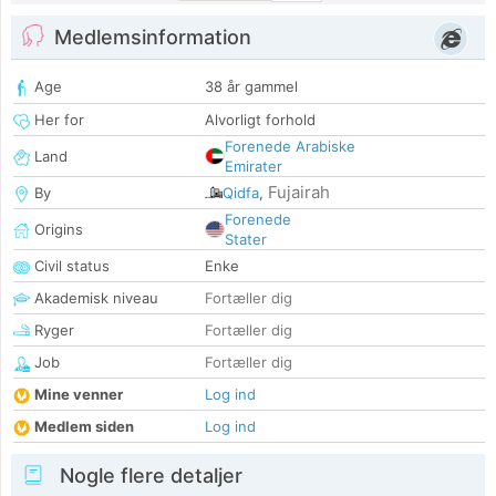
Medlemsinformation
Age
38 år gammel
Her for
Alvorligt forhold
Forenede Arabiske
Land
Emirater
Fujairah
By
Qidfa
,
Forenede
Origins
Stater
Civil status
Enke
Akademisk niveau
Fortæller dig
Ryger
Fortæller dig
Job
Fortæller dig
Mine venner
Log ind
Medlem siden
Log ind
Nogle flere detaljer