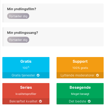
Min yndlingsfilm?
Fortæller dig
Min yndlingssang?
Fortæller dig
Gratis
Support
%
100
100% gratis
Gratis tjenester
Lyttende moderatorer
Seriøs
Besøgende
kvalitetsprofiler
Meget besøgt
Bekræftet kvalitet
Det bedste