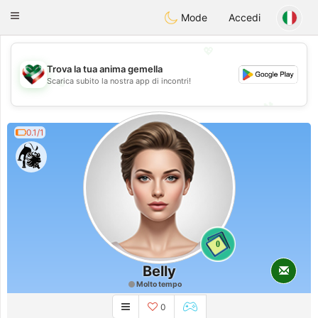
Kuwait
Chat
Toggle
Mode
Accedi
navigation
💖
Trova la tua anima gemella
Scarica subito la nostra app di incontri!
💖
💕
💕
0.1/1
0
Belly
Molto tempo
0