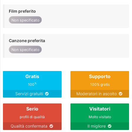
Film preferito
Non specificato
Canzone preferita
Non specificato
Gratis
Supporto
%
100
100% gratis
Servizi gratuiti
Moderatori in ascolto
Serio
Visitatori
profili di qualità
Molto visitato
Qualità confermata
Il migliore