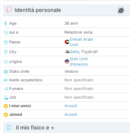
Identità personale
Age
38 anni
qui a
Relazione seria
Emirati Arabi
Paese
Uniti
Fujairah
City
Qidfa
,
Stati Uniti
origine
d'America
Stato civile
Vedovo
livello accademico
Non specificato
Fumare
Non specificato
Job
Non specificato
I miei amici
Accedi
Joined
Accedi
Il mio fisico e +