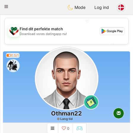
Kuwait
Chat
Toggle
Mode
Log ind
navigation
💖
Find dit perfekte match
Download vores datingapp nu!
💖
💕
💕
0.5/1
0
Othman22
Lang tid
0