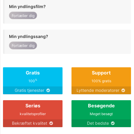
Min yndlingsfilm?
Fortæller dig
Min yndlingssang?
Fortæller dig
Gratis
Support
%
100
100% gratis
Gratis tjenester
Lyttende moderatorer
Seriøs
Besøgende
kvalitetsprofiler
Meget besøgt
Bekræftet kvalitet
Det bedste