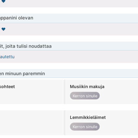
 ❤️
ppanini olevan
 ❤️
t, joita tulisi noudattaa
kautettu
en minuun paremmin
kohteet
Musiikin makuja
Kerron sinulle
Lemmikkieläimet
Kerron sinulle