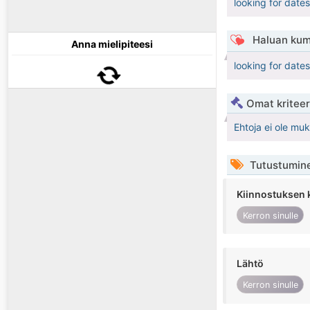
looking for dates
Haluan kum
Anna mielipiteesi
looking for dates
Omat kriteeri
Ehtoja ei ole mu
Tutustumin
Kiinnostuksen 
Kerron sinulle
Lähtö
Kerron sinulle