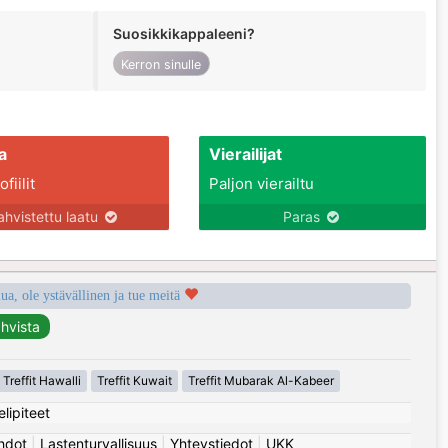
Suosikkikappaleeni?
Kerron sinulle
a
Vierailijat
fiilit
Paljon vierailtu
ahvistettu laatu
Paras
a, ole ystävällinen ja tue meitä
Treffit Hawalli
Treffit Kuwait
Treffit Mubarak Al-Kabeer
elipiteet
hdot
|
Lastenturvallisuus
|
Yhteystiedot
|
UKK