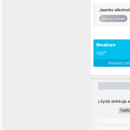
Jaanko alkohol
Kerron sinulle
Ilmainen
%
100
Ilmaiset pa
Löydä sinkkuja al
Treffi