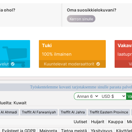
ia ohol?
Oma suosikkielokuvani?
Kerron sinulle
Tuki
Vakav
100% ilmainen
laatupro
lvelut
Kuuntelevat moderaattorit
V
Työskentelemme kovasti tarjotaksemme sinulle parasta palvelu
ueilta: Kuwait
t Al Ahmadi
Treffit Al Farwaniyah
Treffit Al Jahra
Treffit Eastern Province
Uutiset
|
Huijarit
|
Kauppa
|
Mi
Evästeet ja GDPR
|
Mainonta
|
Tietoa meistä
|
Yksityisyys
|
Käyttöe