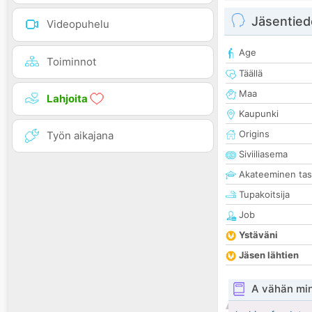
Jäsentied
Videopuhelu
Age
Toiminnot
Täällä
Maa
Lahjoita
Kaupunki
Origins
Työn aikajana
Siviiliasema
Akateeminen ta
Tupakoitsija
Job
Ystäväni
Jäsen lähtien
A vähän mi