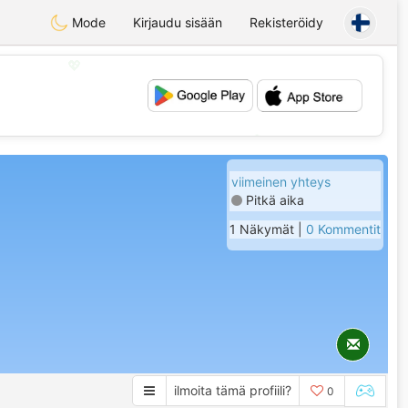
Mode
Kirjaudu sisään
Rekisteröidy
💖
💕
viimeinen yhteys
Pitkä aika
1 Näkymät |
0 Kommentit
ilmoita tämä profiili?
0