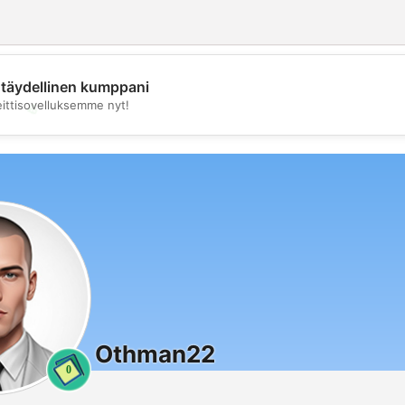
täydellinen kumppani
💖
eittisovelluksemme nyt!
💕
Othman22
0