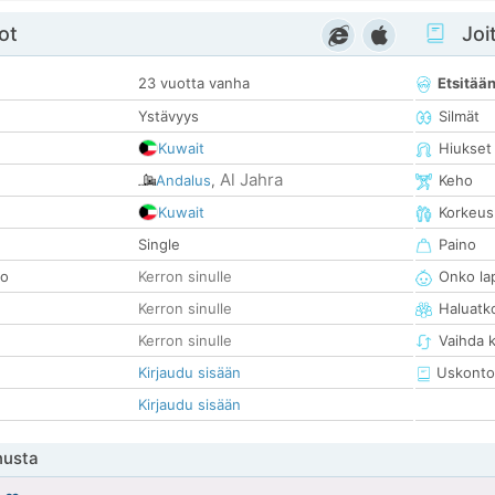
ot
Joit
23 vuotta vanha
Etsitää
Ystävyys
Silmät
Kuwait
Hiukset
Al Jahra
Andalus
,
Keho
Kuwait
Korkeus
Single
Paino
so
Kerron sinulle
Onko la
Kerron sinulle
Haluatk
Kerron sinulle
Vaihda 
Kirjaudu sisään
Uskonto
Kirjaudu sisään
nusta