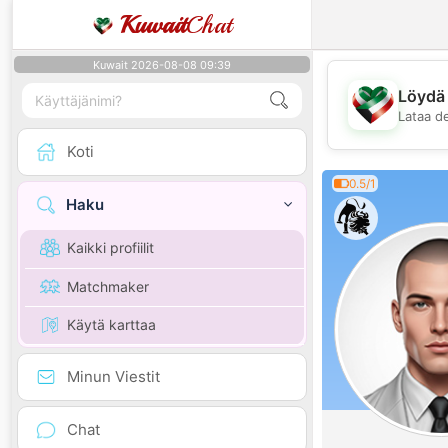
Kuwait
Chat
Kuwait 2026-08-08 09:39
Löydä 
Lataa d
Koti
0.5/1
Haku
Kaikki profiilit
Matchmaker
Käytä karttaa
Minun Viestit
Chat