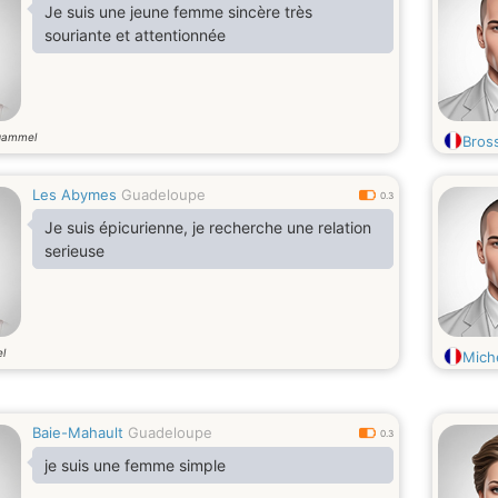
Je suis une jeune femme sincère très
souriante et attentionnée
gammel
Bros
Les Abymes
Guadeloupe
0.3
Je suis épicurienne, je recherche une relation
serieuse
l
Mich
Baie-Mahault
Guadeloupe
0.3
je suis une femme simple