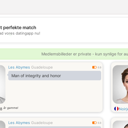
it perfekte match
d vores datingapp nu!
💖
💕
Medlemsbilleder er private - kun synlige for a
Les Abymes
Guadeloupe
0.3
Man of integrity and honor
år gammel
88
Noirj
Les Abymes
Guadeloupe
0.3