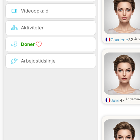
Videoopkald
Aktiviteter
år 
Charlene
32
Doner
Arbejdstidslinje
år gamme
Julie
47