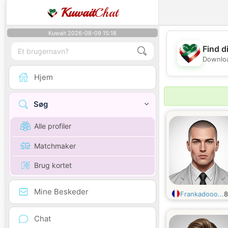
Kuwait
Chat
Kuwait 2026-08-09 15:18
Find d
Downloa
Hjem
Søg
Alle profiler
Matchmaker
Brug kortet
Mine Beskeder
Frankadooo...
Chat