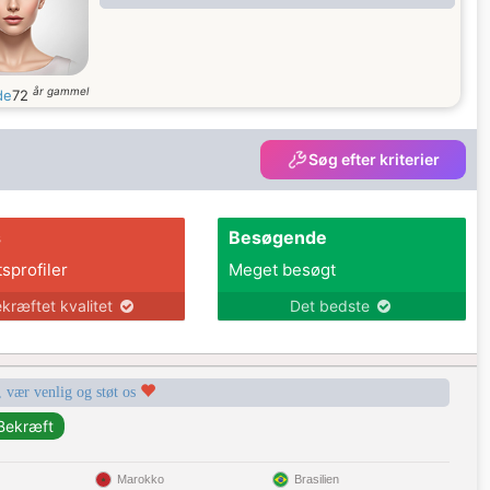
år gammel
de
72
Søg efter kriterier
s
Besøgende
tsprofiler
Meget besøgt
kræftet kvalitet
Det bedste
, vær venlig og støt os
Marokko
Brasilien