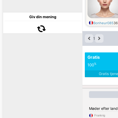
Giv din mening
Bonheur085
3
1
Gratis
%
100
Gratis tjen
Møder efter land
Frankrig