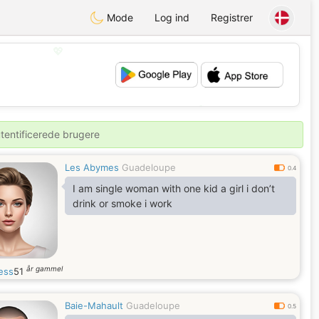
Mode
Log ind
Registrer
💖
💕
utentificerede brugere
Les Abymes
Guadeloupe
0.4
I am single woman with one kid a girl i don’t
drink or smoke i work
år gammel
ess
51
Baie-Mahault
Guadeloupe
0.5