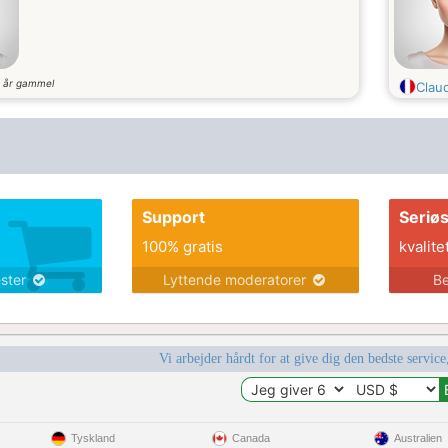
år gammel
6
Clau
Support
Seriø
100% gratis
kvalite
ester
Lyttende moderatorer
Be
Vi arbejder hårdt for at give dig den bedste service
Tyskland
Canada
Australien