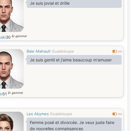
Je suis jovial et drôle
år gammel
saki
30
Baie-Mahault
Guadeloupe
0.4
Je suis gentil et j'aime beaucoup m'amuser
år gammel
el
51
Les Abymes
Guadeloupe
0.4
Femme posé et divorcée. Je veux juste faire
de nouvelles connaissances