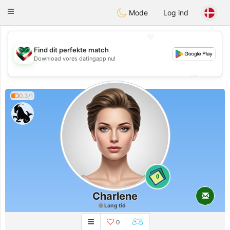
Kuwait
Chat
Toggle
Mode
Log ind
navigation
💖
Find dit perfekte match
💖
Download vores datingapp nu!
💕
💕
0.3/1
0
Charlene
Lang tid
0