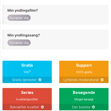
Min yndlingsfilm?
Fortæller dig
Min yndlingssang?
Fortæller dig
Gratis
Support
%
100
100% gratis
Gratis tjenester
Lyttende moderatorer
Seriøs
Besøgende
kvalitetsprofiler
Meget besøgt
Bekræftet kvalitet
Det bedste