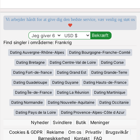
Vi arbejder hårdt for at give dig den bedste service, vær venlig og støt os
Find singler i områderne: Frankrig
Dating Auvergne-Rhône-Alpes
Dating Bourgogne-Franche-Comté
Dating Bretagne
Dating Centre-Val de Loire
Dating Corse
Dating Fort-de-france
Dating Grand Est
Dating Grande-Terre
Dating Guadeloupe
Dating Guyane
Dating Hauts-de-France
Dating Île-de-France
Dating La Réunion
Dating Martinique
Dating Normandie
Dating Nouvelle-Aquitaine
Dating Occitanie
Dating Pays de la Loire
Dating Provence-Alpes-Côte d Azur
Nyheder
|
Svindlere
|
Butik
|
Meninger
Cookies & GDPR
|
Reklame
|
Om os
|
Privatliv
|
Brugsvilkår
|
Børnesikkerhed
|
Kontakt
|
FAQ