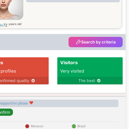
years old
de
72
Search by criteria
us
Visitors
 profiles
Very visited
nfirmed quality
The best
 supportive please
Morocco
Brazil