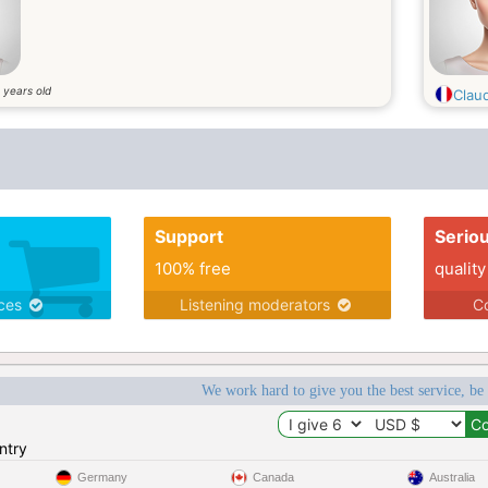
years old
6
Clau
Support
Serio
100% free
quality
ices
Listening moderators
Co
We work hard to give you the best service, be
ntry
Germany
Canada
Australia