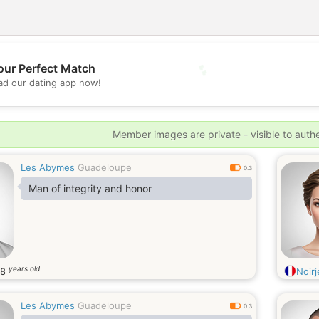
💕
our Perfect Match
d our dating app now!
💖
Member images are private - visible to auth
Les Abymes
Guadeloupe
0.3
Man of integrity and honor
years old
88
Noirj
Les Abymes
Guadeloupe
0.3