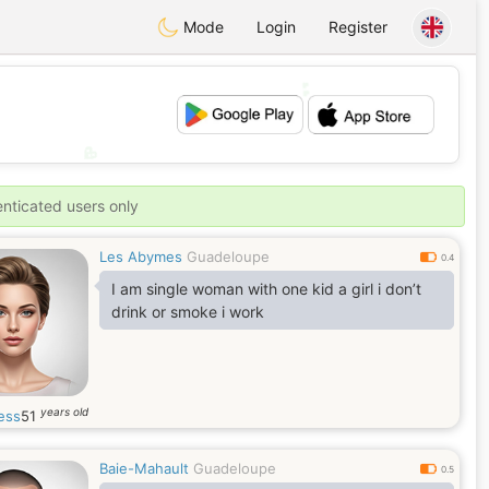
Mode
Login
Register
💕
💖
enticated users only
Les Abymes
Guadeloupe
0.4
I am single woman with one kid a girl i don’t
drink or smoke i work
years old
ess
51
Baie-Mahault
Guadeloupe
0.5