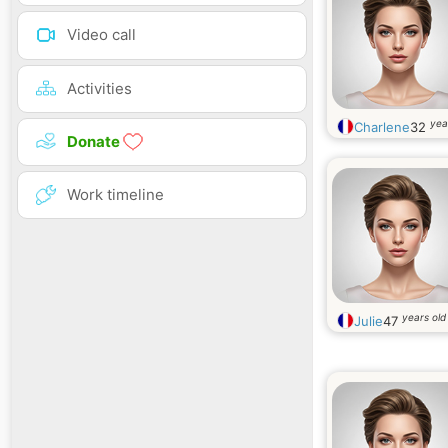
Video call
Activities
yea
Charlene
32
Donate
Work timeline
years old
Julie
47