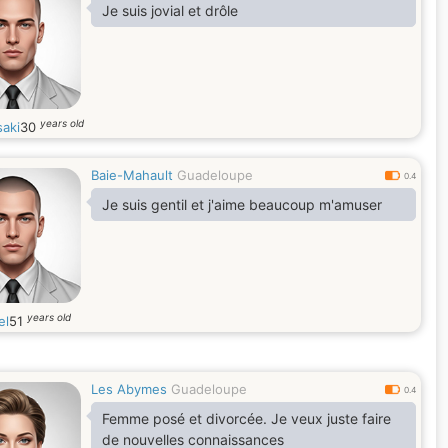
Je suis jovial et drôle
years old
saki
30
Baie-Mahault
Guadeloupe
0.4
Je suis gentil et j'aime beaucoup m'amuser
years old
el
51
Les Abymes
Guadeloupe
0.4
Femme posé et divorcée. Je veux juste faire
de nouvelles connaissances