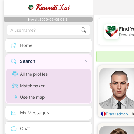
Kuwait
Chat
Kuwait 2026-08-08 08:31
Find Y
Downloa
Home
Search
All the profiles
Matchmaker
Use the map
My Messages
Frankadooo...
Chat