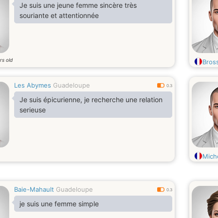
Je suis une jeune femme sincère très
souriante et attentionnée
rs old
Bros
Les Abymes
Guadeloupe
0.3
Je suis épicurienne, je recherche une relation
serieuse
Mich
Baie-Mahault
Guadeloupe
0.3
je suis une femme simple