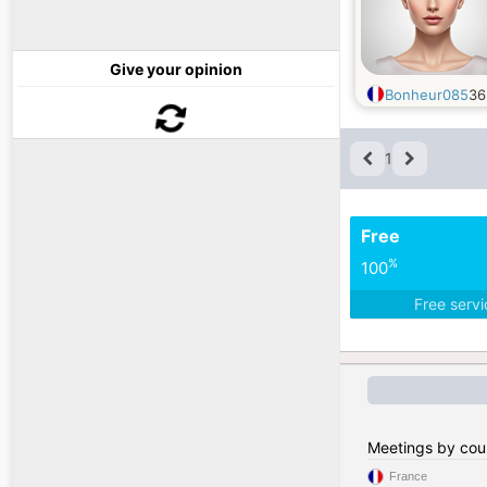
Give your opinion
Bonheur085
3
1
Free
%
100
Free serv
Meetings by cou
France