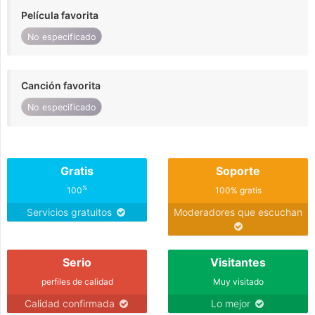
Película favorita
No especificado
Canción favorita
No especificado
Gratis
Soporte
%
100
100% gratis
Servicios gratuitos
Moderadores que escuchan
Serio
Visitantes
perfiles de calidad
Muy visitado
Calidad confirmada
Lo mejor