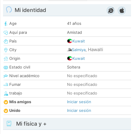
Mi identidad
Age
41 años
Aquí para
Amistad
País
Kuwait
Hawalli
City
Salmiya
,
Origin
Kuwait
Estado civil
Soltera
Nivel académico
No especificado
Fumar
No especificado
trabajo
No especificado
Mis amigos
Iniciar sesión
Unido
Iniciar sesión
Mi física y +