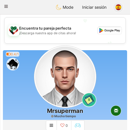
Kuwait
Chat
Toggle
Mode
Iniciar sesión
navigation
💖
Encuentra tu pareja perfecta
💖
¡Descarga nuestra app de citas ahora!
💕
💕
0.4/1
0
Mrsuperman
Mucho tiempo
0