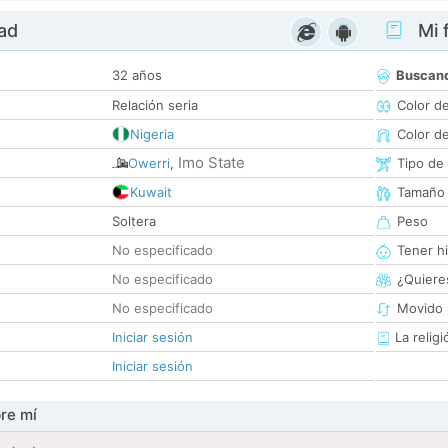
dad
Mi f
32 años
Buscan
Relación seria
Color d
Nigeria
Color d
Imo State
Owerri
,
Tipo de
Kuwait
Tamaño
Soltera
Peso
No especificado
Tener hi
No especificado
¿Quieres
No especificado
Movido 
Iniciar sesión
La religi
Iniciar sesión
re mí