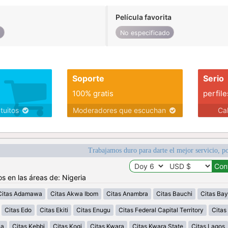
Película favorita
o
No especificado
Soporte
Serio
100% gratis
perfile
atuitos
Moderadores que escuchan
Ca
Trabajamos duro para darte el mejor servicio, po
s en las áreas de: Nigeria
Citas Adamawa
Citas Akwa Ibom
Citas Anambra
Citas Bauchi
Citas Bay
Citas Edo
Citas Ekiti
Citas Enugu
Citas Federal Capital Territory
Cita
na
Citas Kebbi
Citas Kogi
Citas Kwara
Citas Kwara State
Citas Lagos