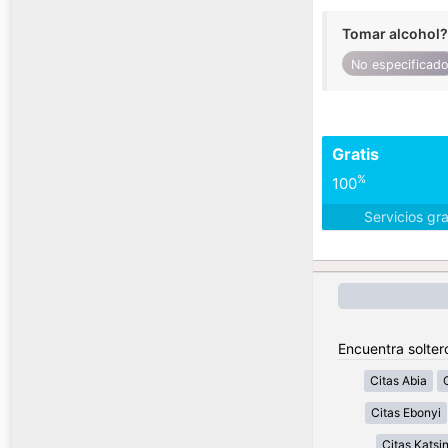
Tomar alcohol?
No especificad
Gratis
%
100
Servicios gr
Encuentra soltero
Citas Abia
Citas Ebonyi
Citas Katsi