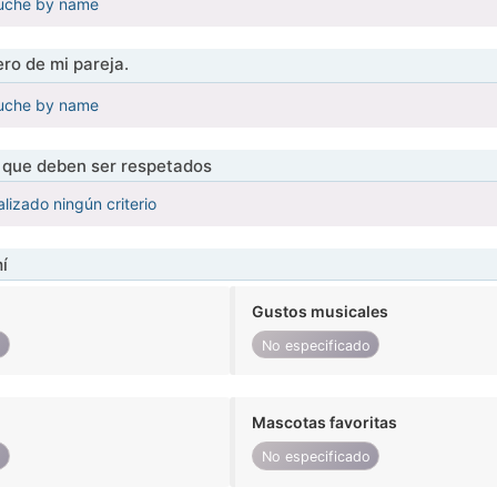
 uche by name
ro de mi pareja.
 uche by name
s que deben ser respetados
lizado ningún criterio
í
Gustos musicales
o
No especificado
Mascotas favoritas
o
No especificado