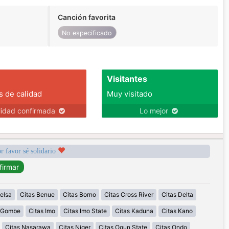
Canción favorita
No especificado
Visitantes
s de calidad
Muy visitado
lidad confirmada
Lo mejor
r favor sé solidario
elsa
Citas Benue
Citas Borno
Citas Cross River
Citas Delta
s Gombe
Citas Imo
Citas Imo State
Citas Kaduna
Citas Kano
Citas Nasarawa
Citas Niger
Citas Ogun State
Citas Ondo