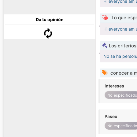
Hi everyone am
Lo que espe
Da tu opinión
Hi everyone am
Los criterio
No se ha persona
conocer a m
Intereses
No especificad
Paseo
No especificad