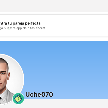
tra tu pareja perfecta
💖
ga nuestra app de citas ahora!
💕
Uche070
0