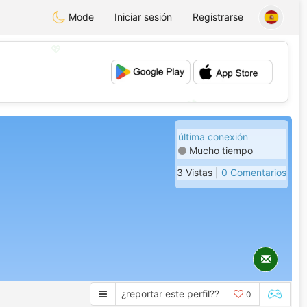
Mode
Iniciar sesión
Registrarse
💖
💕
última conexión
Mucho tiempo
3 Vistas |
0 Comentarios
¿reportar este perfil??
0