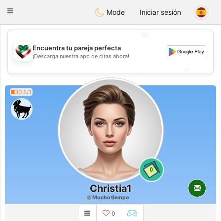
Kuwait
Chat
Toggle
Mode
Iniciar sesión
navigation
💖
Encuentra tu pareja perfecta
💖
¡Descarga nuestra app de citas ahora!
💕
💕
0.5/1
0
Christia1
Mucho tiempo
0