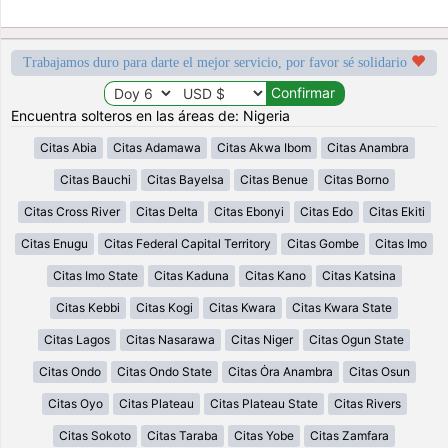
Trabajamos duro para darte el mejor servicio, por favor sé solidario
Encuentra solteros en las áreas de: Nigeria
Citas Abia
Citas Adamawa
Citas Akwa Ibom
Citas Anambra
Citas Bauchi
Citas Bayelsa
Citas Benue
Citas Borno
Citas Cross River
Citas Delta
Citas Ebonyi
Citas Edo
Citas Ekiti
Citas Enugu
Citas Federal Capital Territory
Citas Gombe
Citas Imo
Citas Imo State
Citas Kaduna
Citas Kano
Citas Katsina
Citas Kebbi
Citas Kogi
Citas Kwara
Citas Kwara State
Citas Lagos
Citas Nasarawa
Citas Niger
Citas Ogun State
Citas Ondo
Citas Ondo State
Citas Ȯra Anambra
Citas Osun
Citas Oyo
Citas Plateau
Citas Plateau State
Citas Rivers
Citas Sokoto
Citas Taraba
Citas Yobe
Citas Zamfara