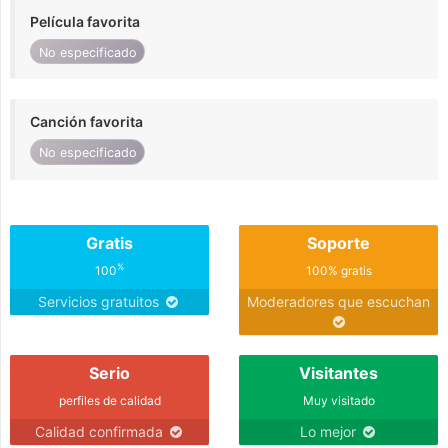
Película favorita
No especificado
Canción favorita
No especificado
Gratis
Soporte
%
100
100% gratis
Servicios gratuitos
Moderadores que escuchan
Serio
Visitantes
perfiles de calidad
Muy visitado
Calidad confirmada
Lo mejor