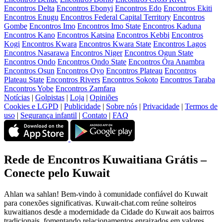
Encontros Delta
Encontros Ebonyi
Encontros Edo
Encontros Ekiti
Encontros Enugu
Encontros Federal Capital Territory
Encontros
Gombe
Encontros Imo
Encontros Imo State
Encontros Kaduna
Encontros Kano
Encontros Katsina
Encontros Kebbi
Encontros
Kogi
Encontros Kwara
Encontros Kwara State
Encontros Lagos
Encontros Nasarawa
Encontros Niger
Encontros Ogun State
Encontros Ondo
Encontros Ondo State
Encontros Ȯra Anambra
Encontros Osun
Encontros Oyo
Encontros Plateau
Encontros
Plateau State
Encontros Rivers
Encontros Sokoto
Encontros Taraba
Encontros Yobe
Encontros Zamfara
Notícias
|
Golpistas
|
Loja
|
Opiniões
Cookies e LGPD
|
Publicidade
|
Sobre nós
|
Privacidade
|
Termos de
uso
|
Segurança infantil
|
Contato
|
FAQ
Rede de Encontros Kuwaitiana Grátis –
Conecte pelo Kuwait
Ahlan wa sahlan! Bem-vindo à comunidade confiável do Kuwait
para conexões significativas. Kuwait-chat.com reúne solteiros
kuwaitianos desde a modernidade da Cidade do Kuwait aos bairros
tradicionais, fomentando relacionamentos enraizados em valores