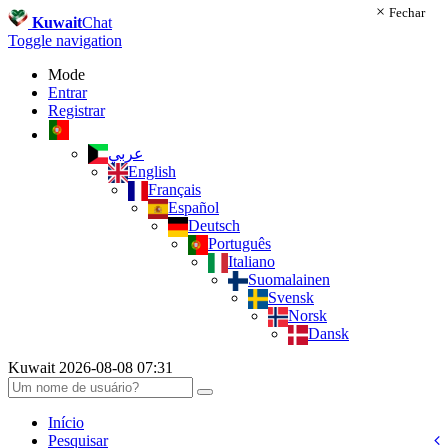
×
Fechar
Kuwait
Chat
Toggle navigation
Mode
Entrar
Registrar
عربي
English
Français
Español
Deutsch
Português
Italiano
Suomalainen
Svensk
Norsk
Dansk
Kuwait 2026-08-08 07:31
Início
Pesquisar