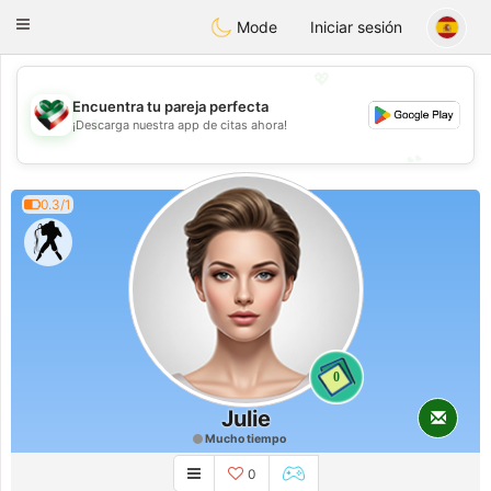
Kuwait
Chat
Toggle
Mode
Iniciar sesión
navigation
💖
Encuentra tu pareja perfecta
💖
¡Descarga nuestra app de citas ahora!
💕
💕
0.3/1
0
Julie
Mucho tiempo
0