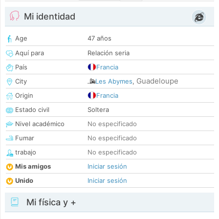
Mi identidad
Age
47 años
Aquí para
Relación seria
País
Francia
Guadeloupe
City
Les Abymes
,
Origin
Francia
Estado civil
Soltera
Nivel académico
No especificado
Fumar
No especificado
trabajo
No especificado
Mis amigos
Iniciar sesión
Unido
Iniciar sesión
Mi física y +