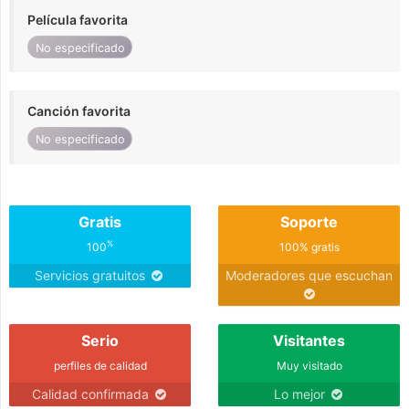
Película favorita
No especificado
Canción favorita
No especificado
Gratis
Soporte
%
100
100% gratis
Servicios gratuitos
Moderadores que escuchan
Serio
Visitantes
perfiles de calidad
Muy visitado
Calidad confirmada
Lo mejor