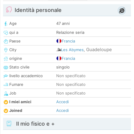
Identità personale
Age
47 anni
qui a
Relazione seria
Paese
Francia
Guadeloupe
City
Les Abymes
,
origine
Francia
Stato civile
singolo
livello accademico
Non specificato
Fumare
Non specificato
Job
Non specificato
I miei amici
Accedi
Joined
Accedi
Il mio fisico e +