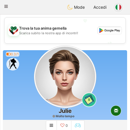
Kuwait
Chat
Toggle
Mode
Accedi
navigation
💖
Trova la tua anima gemella
💖
Scarica subito la nostra app di incontri!
💕
💕
0.3/1
0
Julie
Molto tempo
0