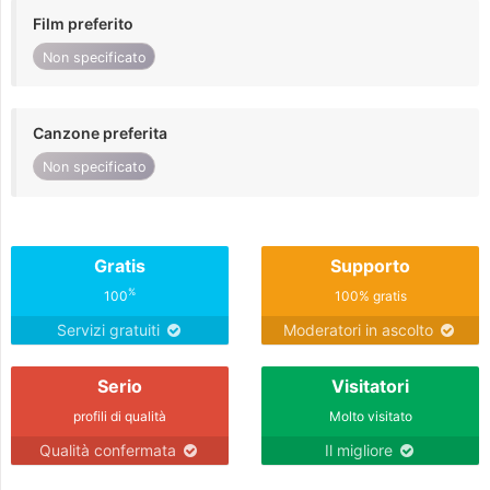
Film preferito
Non specificato
Canzone preferita
Non specificato
Gratis
Supporto
%
100
100% gratis
Servizi gratuiti
Moderatori in ascolto
Serio
Visitatori
profili di qualità
Molto visitato
Qualità confermata
Il migliore