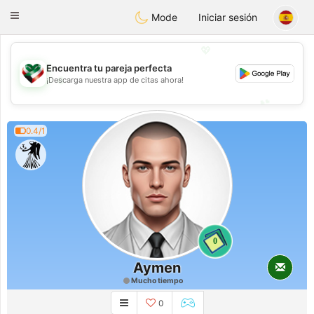
Kuwait
Chat
Toggle
Mode
Iniciar sesión
navigation
💖
Encuentra tu pareja perfecta
💖
¡Descarga nuestra app de citas ahora!
💕
💕
0.4/1
0
Aymen
Mucho tiempo
0