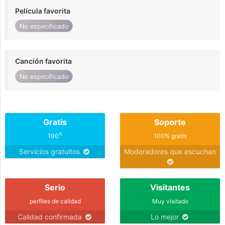
Película favorita
No especificado
Canción favorita
No especificado
Gratis
Soporte
%
100
100% gratis
Servicios gratuitos
Moderadores que escuchan
Serio
Visitantes
perfiles de calidad
Muy visitado
Calidad confirmada
Lo mejor