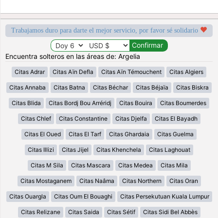
Trabajamos duro para darte el mejor servicio, por favor sé solidario
Encuentra solteros en las áreas de: Argelia
Citas Adrar
Citas Aïn Defla
Citas Aïn Témouchent
Citas Algiers
Citas Annaba
Citas Batna
Citas Béchar
Citas Béjaïa
Citas Biskra
Citas Blida
Citas Bordj Bou Arréridj
Citas Bouira
Citas Boumerdes
Citas Chlef
Citas Constantine
Citas Djelfa
Citas El Bayadh
Citas El Oued
Citas El Tarf
Citas Ghardaia
Citas Guelma
Citas Illizi
Citas Jijel
Citas Khenchela
Citas Laghouat
Citas M Sila
Citas Mascara
Citas Medea
Citas Mila
Citas Mostaganem
Citas Naâma
Citas Northern
Citas Oran
Citas Ouargla
Citas Oum El Bouaghi
Citas Persekutuan Kuala Lumpur
Citas Relizane
Citas Saida
Citas Sétif
Citas Sidi Bel Abbès