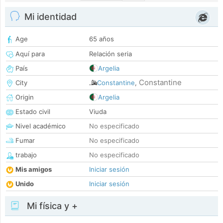
Mi identidad
Age
65 años
Aquí para
Relación seria
País
Argelia
Constantine
City
Constantine
,
Origin
Argelia
Estado civil
Viuda
Nivel académico
No especificado
Fumar
No especificado
trabajo
No especificado
Mis amigos
Iniciar sesión
Unido
Iniciar sesión
Mi física y +