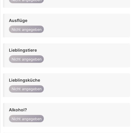
Ausflüge
Nicht angegeben
Lieblingstiere
Nicht angegeben
Lieblingsküche
Nicht angegeben
Alkohol?
Nicht angegeben