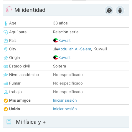
Mi identidad
Age
33 años
Aquí para
Relación seria
País
Kuwait
Kuwait
City
Abdullah Al-Salem
,
Origin
Kuwait
Estado civil
Soltera
Nivel académico
No especificado
Fumar
No especificado
trabajo
No especificado
Mis amigos
Iniciar sesión
Unido
Iniciar sesión
Mi física y +