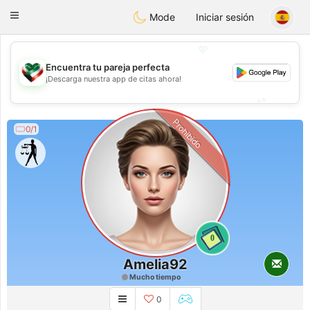
Kuwait
Chat
Toggle
Mode
Iniciar sesión
navigation
💖
Encuentra tu pareja perfecta
💖
¡Descarga nuestra app de citas ahora!
💕
💕
Prohibido
0/1
0
Amelia92
Mucho tiempo
0