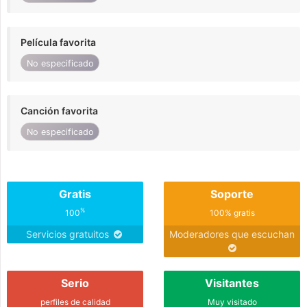
Película favorita
No especificado
Canción favorita
No especificado
Gratis
Soporte
%
100
100% gratis
Servicios gratuitos
Moderadores que escuchan
Serio
Visitantes
perfiles de calidad
Muy visitado