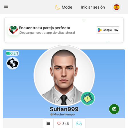
Kuwait
Chat
Toggle
Mode
Iniciar sesión
navigation
💖
Encuentra tu pareja perfecta
💖
¡Descarga nuestra app de citas ahora!
💕
💕
0.8/1
1
Sultan999
Mucho tiempo
348