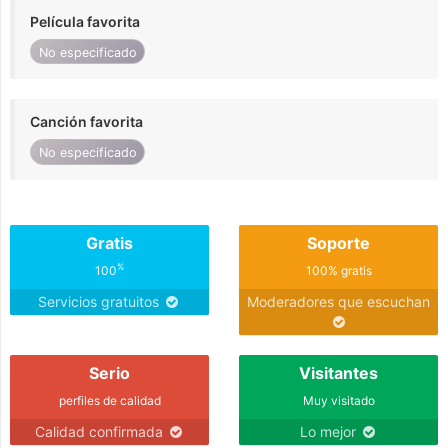
Película favorita
No especificado
Canción favorita
No especificado
Gratis
Soporte
%
100
100% gratis
Servicios gratuitos
Moderadores que escuchan
Serio
Visitantes
perfiles de calidad
Muy visitado
Calidad confirmada
Lo mejor