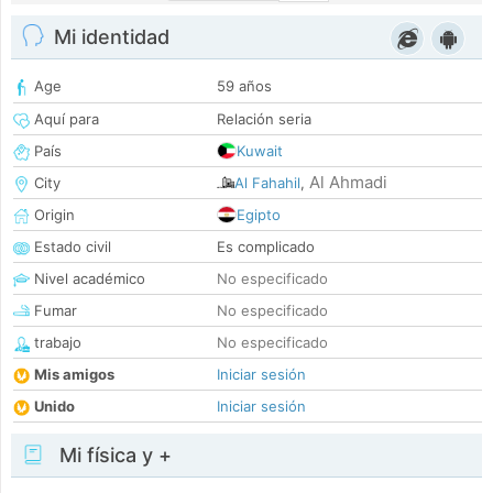
Mi identidad
Age
59 años
Aquí para
Relación seria
País
Kuwait
Al Ahmadi
City
Al Fahahil
,
Origin
Egipto
Estado civil
Es complicado
Nivel académico
No especificado
Fumar
No especificado
trabajo
No especificado
Mis amigos
Iniciar sesión
Unido
Iniciar sesión
Mi física y +