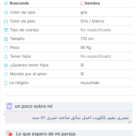
Buscando
hembra
Color de ojos
gris
Color de pelo
Gris / blanco
Tipo de cuerpo
No especificado
Tamaño
176 cm
Peso
90 Kg
Tener hijos
No especificado
¿Quieres tener hijos
Sí
Movido por el amor
Sí
La religión
musulmán
un poco sobre mí
مصري مقيم بالكويت اعمل سائق شاحنه عمري ٥٢ سنه
Lo que espero de mi pareja.