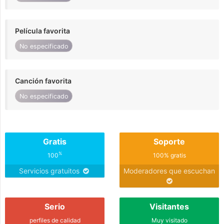
Película favorita
No especificado
Canción favorita
No especificado
Gratis
Soporte
%
100
100% gratis
Servicios gratuitos
Moderadores que escuchan
Serio
Visitantes
perfiles de calidad
Muy visitado