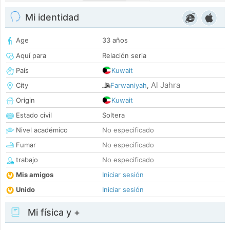
Mi identidad
Age
33 años
Aquí para
Relación seria
País
Kuwait
Al Jahra
City
Farwaniyah
,
Origin
Kuwait
Estado civil
Soltera
Nivel académico
No especificado
Fumar
No especificado
trabajo
No especificado
Mis amigos
Iniciar sesión
Unido
Iniciar sesión
Mi física y +