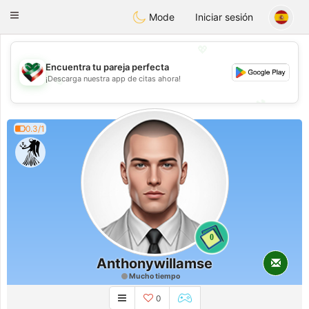
Kuwait
Chat
Toggle
Mode
Iniciar sesión
navigation
💖
Encuentra tu pareja perfecta
💖
¡Descarga nuestra app de citas ahora!
💕
💕
0.3/1
0
Anthonywillamse
Mucho tiempo
0