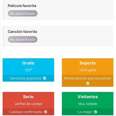
Película favorita
No especificado
Canción favorita
No especificado
Gratis
Soporte
%
100
100% gratis
Servicios gratuitos
Moderadores que escuchan
Serio
Visitantes
perfiles de calidad
Muy visitado
Calidad confirmada
Lo mejor