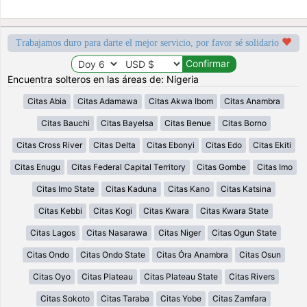
Trabajamos duro para darte el mejor servicio, por favor sé solidario
Encuentra solteros en las áreas de: Nigeria
Citas Abia
Citas Adamawa
Citas Akwa Ibom
Citas Anambra
Citas Bauchi
Citas Bayelsa
Citas Benue
Citas Borno
Citas Cross River
Citas Delta
Citas Ebonyi
Citas Edo
Citas Ekiti
Citas Enugu
Citas Federal Capital Territory
Citas Gombe
Citas Imo
Citas Imo State
Citas Kaduna
Citas Kano
Citas Katsina
Citas Kebbi
Citas Kogi
Citas Kwara
Citas Kwara State
Citas Lagos
Citas Nasarawa
Citas Niger
Citas Ogun State
Citas Ondo
Citas Ondo State
Citas Ȯra Anambra
Citas Osun
Citas Oyo
Citas Plateau
Citas Plateau State
Citas Rivers
Citas Sokoto
Citas Taraba
Citas Yobe
Citas Zamfara