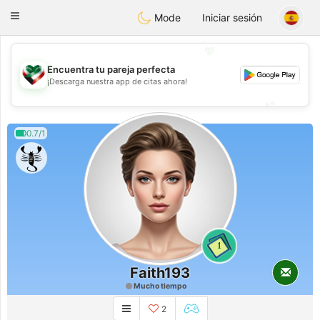
Kuwait
Chat
Toggle
Mode
Iniciar sesión
navigation
💖
Encuentra tu pareja perfecta
💖
¡Descarga nuestra app de citas ahora!
💕
💕
0.7/1
1
Faith193
Mucho tiempo
2