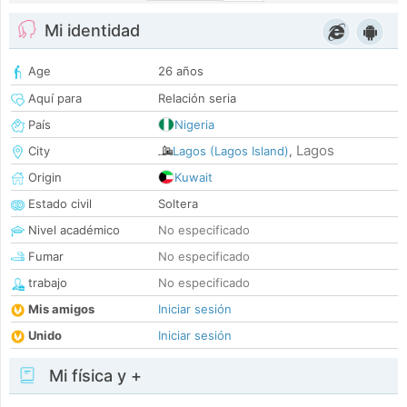
Mi identidad
Age
26 años
Aquí para
Relación seria
País
Nigeria
Lagos
City
Lagos (Lagos Island)
,
Origin
Kuwait
Estado civil
Soltera
Nivel académico
No especificado
Fumar
No especificado
trabajo
No especificado
Mis amigos
Iniciar sesión
Unido
Iniciar sesión
Mi física y +