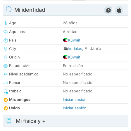
Mi identidad
Age
28 años
Aquí para
Amistad
País
Kuwait
Al Jahra
City
Andalus
,
Origin
Kuwait
Estado civil
En relación
Nivel académico
No especificado
Fumar
No especificado
trabajo
No especificado
Mis amigos
Iniciar sesión
Unido
Iniciar sesión
Mi física y +