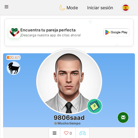
Kuwait
Chat
Toggle
Mode
Iniciar sesión
navigation
💖
Encuentra tu pareja perfecta
¡Descarga nuestra app de citas ahora!
💖
💕
💕
0.4/1
0
9806saad
Mucho tiempo
0