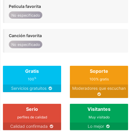
Película favorita
No especificado
Canción favorita
No especificado
Gratis
Soporte
%
100
100% gratis
Servicios gratuitos
Moderadores que escuchan
Serio
Visitantes
perfiles de calidad
Muy visitado
Calidad confirmada
Lo mejor