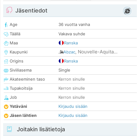
Jäsentiedot
Age
36 vuotta vanha
Täällä
Vakava suhde
Maa
Ranska
Nouvelle-Aquita...
Kaupunki
Abzac
,
Origins
Ranska
Siviiliasema
Single
Akateeminen taso
Kerron sinulle
Tupakoitsija
Kerron sinulle
Job
Kerron sinulle
Ystäväni
Kirjaudu sisään
Jäsen lähtien
Kirjaudu sisään
Joitakin lisätietoja