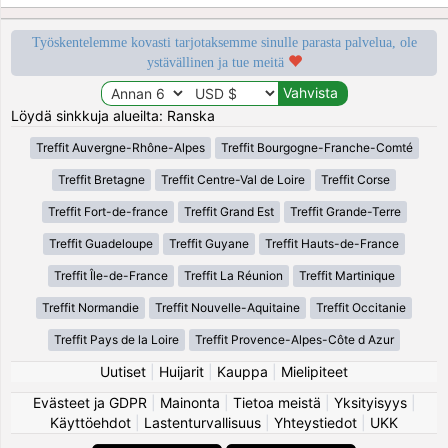
Työskentelemme kovasti tarjotaksemme sinulle parasta palvelua, ole
ystävällinen ja tue meitä
Löydä sinkkuja alueilta: Ranska
Treffit Auvergne-Rhône-Alpes
Treffit Bourgogne-Franche-Comté
Treffit Bretagne
Treffit Centre-Val de Loire
Treffit Corse
Treffit Fort-de-france
Treffit Grand Est
Treffit Grande-Terre
Treffit Guadeloupe
Treffit Guyane
Treffit Hauts-de-France
Treffit Île-de-France
Treffit La Réunion
Treffit Martinique
Treffit Normandie
Treffit Nouvelle-Aquitaine
Treffit Occitanie
Treffit Pays de la Loire
Treffit Provence-Alpes-Côte d Azur
Uutiset
|
Huijarit
|
Kauppa
|
Mielipiteet
Evästeet ja GDPR
|
Mainonta
|
Tietoa meistä
|
Yksityisyys
|
Käyttöehdot
|
Lastenturvallisuus
|
Yhteystiedot
|
UKK