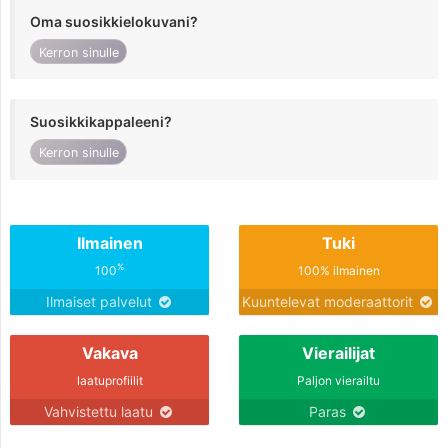
Oma suosikkielokuvani?
Kerron sinulle
Suosikkikappaleeni?
Kerron sinulle
Ilmainen
Tuki
%
100
100% ilmainen
Ilmaiset palvelut
Kuuntelevat moderaattorit
Vakava
Vierailijat
laatuprofiilit
Paljon vierailtu
Vahvistettu laatu
Paras