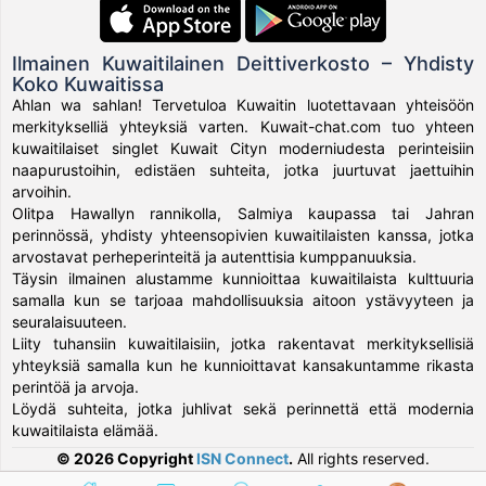
Ilmainen Kuwaitilainen Deittiverkosto – Yhdisty
Koko Kuwaitissa
Ahlan wa sahlan! Tervetuloa Kuwaitin luotettavaan yhteisöön
merkitykselliä yhteyksiä varten. Kuwait-chat.com tuo yhteen
kuwaitilaiset singlet Kuwait Cityn moderniudesta perinteisiin
naapurustoihin, edistäen suhteita, jotka juurtuvat jaettuihin
arvoihin.
Olitpa Hawallyn rannikolla, Salmiya kaupassa tai Jahran
perinnössä, yhdisty yhteensopivien kuwaitilaisten kanssa, jotka
arvostavat perheperinteitä ja autenttisia kumppanuuksia.
Täysin ilmainen alustamme kunnioittaa kuwaitilaista kulttuuria
samalla kun se tarjoaa mahdollisuuksia aitoon ystävyyteen ja
seuralaisuuteen.
Liity tuhansiin kuwaitilaisiin, jotka rakentavat merkityksellisiä
yhteyksiä samalla kun he kunnioittavat kansakuntamme rikasta
perintöä ja arvoja.
Löydä suhteita, jotka juhlivat sekä perinnettä että modernia
kuwaitilaista elämää.
© 2026 Copyright
ISN Connect
.
All rights reserved.