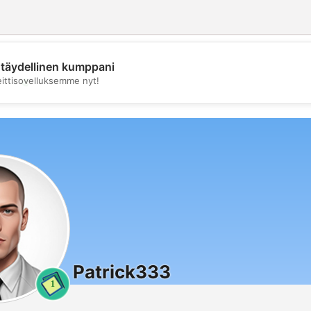
täydellinen kumppani
💖
eittisovelluksemme nyt!
💕
Patrick333
1