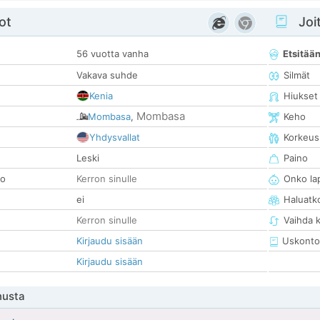
ot
Joit
56 vuotta vanha
Etsitää
Vakava suhde
Silmät
Kenia
Hiukset
Mombasa
Mombasa
,
Keho
Yhdysvallat
Korkeus
Leski
Paino
so
Kerron sinulle
Onko la
ei
Haluatk
Kerron sinulle
Vaihda 
Kirjaudu sisään
Uskonto
Kirjaudu sisään
nusta