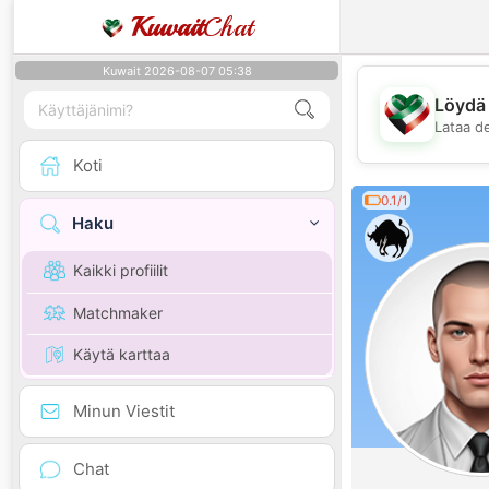
Kuwait
Chat
Kuwait 2026-08-07 05:38
Löydä 
Lataa d
Koti
0.1/1
Haku
Kaikki profiilit
Matchmaker
Käytä karttaa
Minun Viestit
Chat