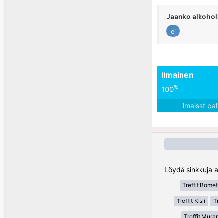
Jaanko alkohol
ei
Ilmainen
%
100
Ilmaiset pa
Löydä sinkkuja al
Treffit Bomet
Treffit Kisii
T
Treffit Mura