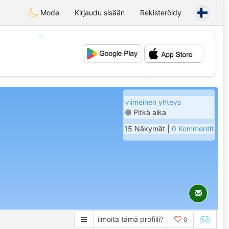
Mode
Kirjaudu sisään
Rekisteröidy
💖
💕
viimeinen yhteys
Pitkä aika
15 Näkymät |
0 Kommentit
ilmoita tämä profiili?
0