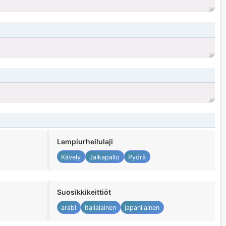
Lempiurheilulaji
Kävely
Jalkapallo
Pyörä
Suosikkikeittiöt
arabi
italialainen
japanilainen