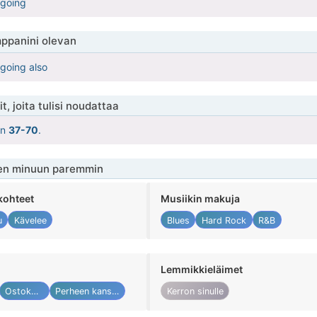
 going
ppanini olevan
going also
t, joita tulisi noudattaa
on
37-70
.
en minuun paremmin
kohteet
Musiikin makuja
u
Kävelee
Blues
Hard Rock
R&B
Lemmikkieläimet
Ostokset
Perheen kanssa
Kerron sinulle