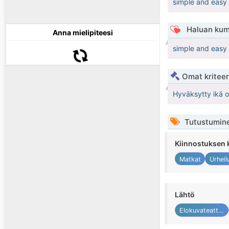
simple and easy
Haluan kum
Anna mielipiteesi
simple and easy 
Omat kriteeri
Hyväksytty ikä 
Tutustumin
Kiinnostuksen 
Matkat
Urheil
Lähtö
Elokuvateatteri