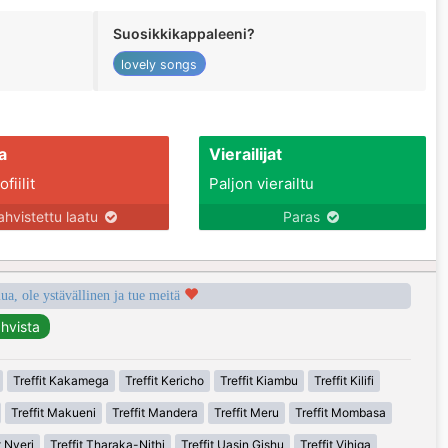
Suosikkikappaleeni?
lovely songs
a
Vierailijat
fiilit
Paljon vierailtu
ahvistettu laatu
Paras
a, ole ystävällinen ja tue meitä
Treffit Kakamega
Treffit Kericho
Treffit Kiambu
Treffit Kilifi
Treffit Makueni
Treffit Mandera
Treffit Meru
Treffit Mombasa
t Nyeri
Treffit Tharaka-Nithi
Treffit Uasin Gishu
Treffit Vihiga