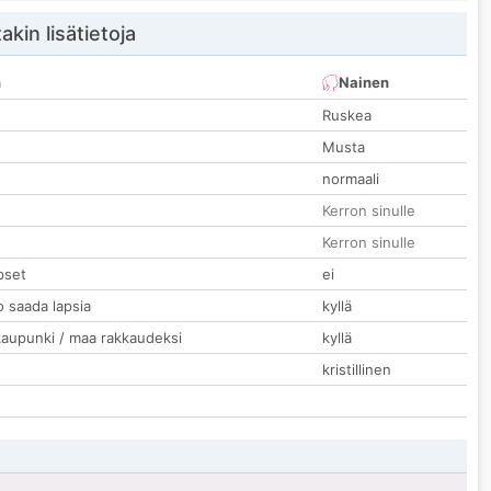
akin lisätietoja
n
Nainen
Ruskea
Musta
normaali
Kerron sinulle
Kerron sinulle
pset
ei
o saada lapsia
kyllä
kaupunki / maa rakkaudeksi
kyllä
kristillinen