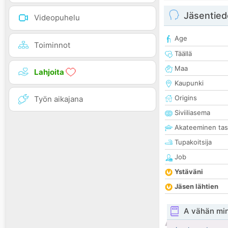
Jäsentied
Videopuhelu
Age
Toiminnot
Täällä
Maa
Lahjoita
Kaupunki
Origins
Työn aikajana
Siviiliasema
Akateeminen ta
Tupakoitsija
Job
Ystäväni
Jäsen lähtien
A vähän mi