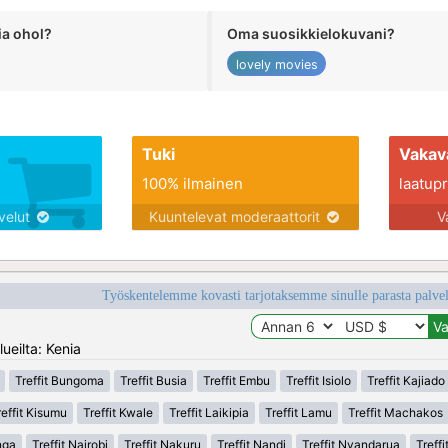
ia ohol?
Oma suosikkielokuvani?
lovely movies
Tuki
Vakav
100% ilmainen
laatupro
lvelut
Kuuntelevat moderaattorit
V
Työskentelemme kovasti tarjotaksemme sinulle parasta palvelu
ueilta: Kenia
Treffit Bungoma
Treffit Busia
Treffit Embu
Treffit Isiolo
Treffit Kajiado
reffit Kisumu
Treffit Kwale
Treffit Laikipia
Treffit Lamu
Treffit Machakos
nga
Treffit Nairobi
Treffit Nakuru
Treffit Nandi
Treffit Nyandarua
Treffi