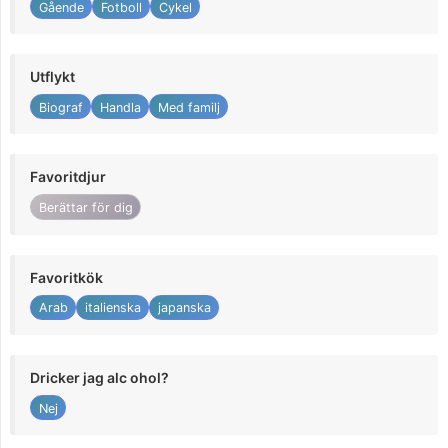
Gående
Fotboll
Cykel
Utflykt
Biograf
Handla
Med familj
Favoritdjur
Berättar för dig
Favoritkök
Arab
italienska
japanska
Dricker jag alc ohol?
Nej