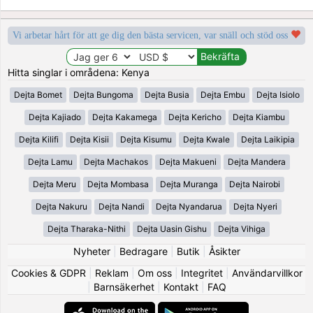
Vi arbetar hårt för att ge dig den bästa servicen, var snäll och stöd oss
Hitta singlar i områdena: Kenya
Dejta Bomet
Dejta Bungoma
Dejta Busia
Dejta Embu
Dejta Isiolo
Dejta Kajiado
Dejta Kakamega
Dejta Kericho
Dejta Kiambu
Dejta Kilifi
Dejta Kisii
Dejta Kisumu
Dejta Kwale
Dejta Laikipia
Dejta Lamu
Dejta Machakos
Dejta Makueni
Dejta Mandera
Dejta Meru
Dejta Mombasa
Dejta Muranga
Dejta Nairobi
Dejta Nakuru
Dejta Nandi
Dejta Nyandarua
Dejta Nyeri
Dejta Tharaka-Nithi
Dejta Uasin Gishu
Dejta Vihiga
Nyheter
|
Bedragare
|
Butik
|
Åsikter
Cookies & GDPR
|
Reklam
|
Om oss
|
Integritet
|
Användarvillkor
|
Barnsäkerhet
|
Kontakt
|
FAQ