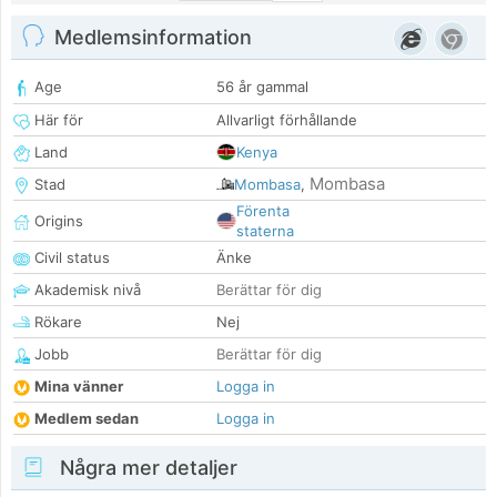
Medlemsinformation
Age
56 år gammal
Här för
Allvarligt förhållande
Land
Kenya
Mombasa
Stad
Mombasa
,
Förenta
Origins
staterna
Civil status
Änke
Akademisk nivå
Berättar för dig
Rökare
Nej
Jobb
Berättar för dig
Mina vänner
Logga in
Medlem sedan
Logga in
Några mer detaljer