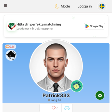
Kuwait
Chat
Toggle
Mode
Logga in
navigation
💖
Hitta din perfekta matchning
💖
Ladda ner vår dejtingapp nu!
💕
💕
0.1/1
1
Patrick333
Lång tid
0