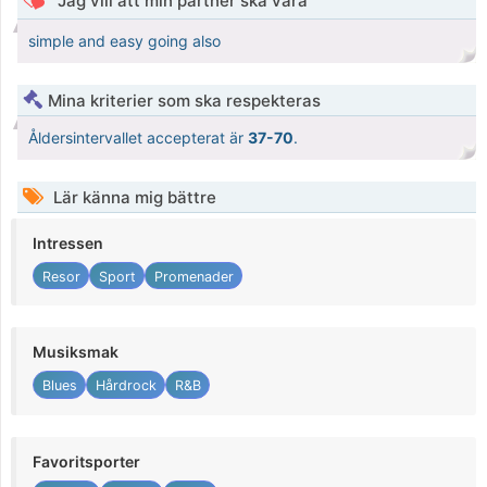
Jag vill att min partner ska vara
simple and easy going also
Mina kriterier som ska respekteras
Åldersintervallet accepterat är
37-70
.
Lär känna mig bättre
Intressen
Resor
Sport
Promenader
Musiksmak
Blues
Hårdrock
R&B
Favoritsporter