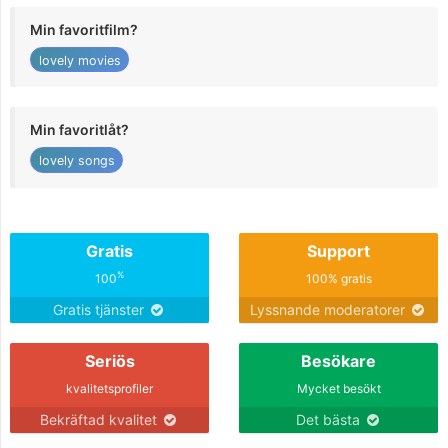
Min favoritfilm?
lovely movies
Min favoritlåt?
lovely songs
Gratis
Support
%
100
100% gratis
Gratis tjänster
Lyssnande moderatorer
Seriös
Besökare
kvalitetsprofiler
Mycket besökt
Bekräftad kvalitet
Det bästa