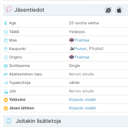
Jäsentiedot
Age
25 vuotta vanha
Täällä
Ystävyys
Maa
Thaimaa
Phuket
Kaupunki
Phuket
,
Origins
Thaimaa
Siviiliasema
Single
Akateeminen taso
Kerron sinulle
Tupakoitsija
vähän
Job
Kerron sinulle
Ystäväni
Kirjaudu sisään
Jäsen lähtien
Kirjaudu sisään
Joitakin lisätietoja