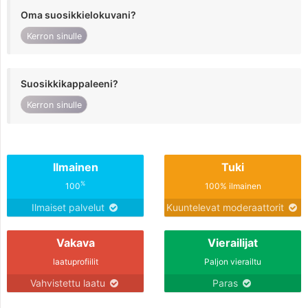
Oma suosikkielokuvani?
Kerron sinulle
Suosikkikappaleeni?
Kerron sinulle
Ilmainen
Tuki
%
100
100% ilmainen
Ilmaiset palvelut
Kuuntelevat moderaattorit
Vakava
Vierailijat
laatuprofiilit
Paljon vierailtu
Vahvistettu laatu
Paras