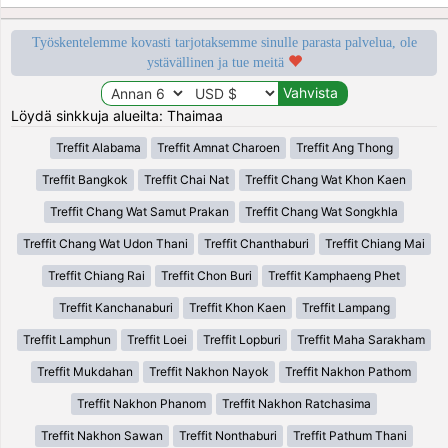
Työskentelemme kovasti tarjotaksemme sinulle parasta palvelua, ole
ystävällinen ja tue meitä
Löydä sinkkuja alueilta: Thaimaa
Treffit Alabama
Treffit Amnat Charoen
Treffit Ang Thong
Treffit Bangkok
Treffit Chai Nat
Treffit Chang Wat Khon Kaen
Treffit Chang Wat Samut Prakan
Treffit Chang Wat Songkhla
Treffit Chang Wat Udon Thani
Treffit Chanthaburi
Treffit Chiang Mai
Treffit Chiang Rai
Treffit Chon Buri
Treffit Kamphaeng Phet
Treffit Kanchanaburi
Treffit Khon Kaen
Treffit Lampang
Treffit Lamphun
Treffit Loei
Treffit Lopburi
Treffit Maha Sarakham
Treffit Mukdahan
Treffit Nakhon Nayok
Treffit Nakhon Pathom
Treffit Nakhon Phanom
Treffit Nakhon Ratchasima
Treffit Nakhon Sawan
Treffit Nonthaburi
Treffit Pathum Thani