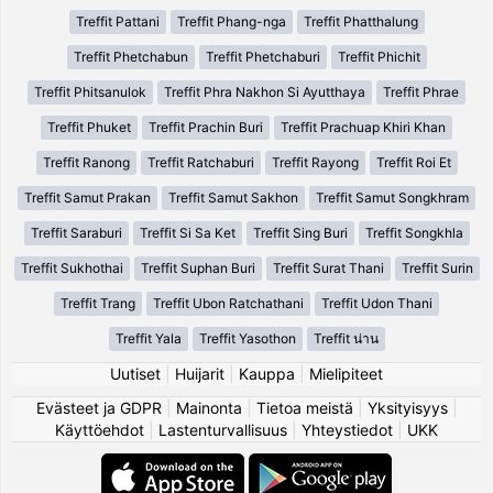
Treffit Pattani
Treffit Phang-nga
Treffit Phatthalung
Treffit Phetchabun
Treffit Phetchaburi
Treffit Phichit
Treffit Phitsanulok
Treffit Phra Nakhon Si Ayutthaya
Treffit Phrae
Treffit Phuket
Treffit Prachin Buri
Treffit Prachuap Khiri Khan
Treffit Ranong
Treffit Ratchaburi
Treffit Rayong
Treffit Roi Et
Treffit Samut Prakan
Treffit Samut Sakhon
Treffit Samut Songkhram
Treffit Saraburi
Treffit Si Sa Ket
Treffit Sing Buri
Treffit Songkhla
Treffit Sukhothai
Treffit Suphan Buri
Treffit Surat Thani
Treffit Surin
Treffit Trang
Treffit Ubon Ratchathani
Treffit Udon Thani
Treffit Yala
Treffit Yasothon
Treffit น่าน
Uutiset
|
Huijarit
|
Kauppa
|
Mielipiteet
Evästeet ja GDPR
|
Mainonta
|
Tietoa meistä
|
Yksityisyys
|
Käyttöehdot
|
Lastenturvallisuus
|
Yhteystiedot
|
UKK