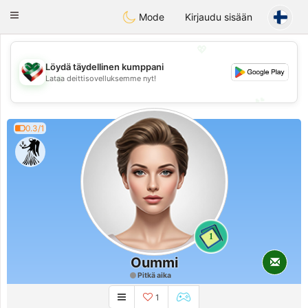
Kuwait
Chat
Toggle
Mode
Kirjaudu sisään
navigation
💖
Löydä täydellinen kumppani
💖
Lataa deittisovelluksemme nyt!
💕
💕
0.3/1
1
Oummi
Pitkä aika
1