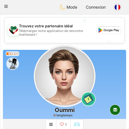
Kuwait
Chat
Toggle
Mode
Connexion
navigation
💖
Trouvez votre partenaire idéal
Téléchargez notre application de rencontre
💖
maintenant !
💕
💕
0.3/1
1
Oummi
longtemps
1