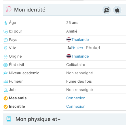
Mon identité
Âge
25 ans
Ici pour
Amitié
Pays
Thaïlande
Phuket
Ville
Phuket
,
Origine
Thaïlande
État civil
Célibataire
Niveau academic
Non renseigné
Fumeur
Fume des fois
Job
Non renseigné
Mes amis
Connexion
Inscrit le
Connexion
Mon physique et+