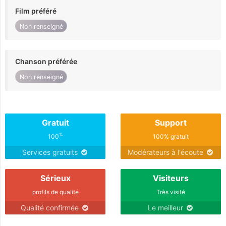
Film préféré
Non renseigné
Chanson préférée
Non renseigné
Gratuit
Support
%
100
100% gratuit
Services gratuits
Modérateurs à l'écoute
Sérieux
Visiteurs
profils de qualité
Très visité
Qualité confirmée
Le meilleur