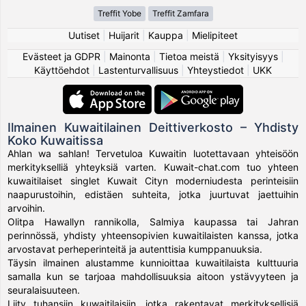
Treffit Yobe
Treffit Zamfara
Uutiset
|
Huijarit
|
Kauppa
|
Mielipiteet
Evästeet ja GDPR
|
Mainonta
|
Tietoa meistä
|
Yksityisyys
|
Käyttöehdot
|
Lastenturvallisuus
|
Yhteystiedot
|
UKK
Ilmainen Kuwaitilainen Deittiverkosto – Yhdisty
Koko Kuwaitissa
Ahlan wa sahlan! Tervetuloa Kuwaitin luotettavaan yhteisöön
merkitykselliä yhteyksiä varten. Kuwait-chat.com tuo yhteen
kuwaitilaiset singlet Kuwait Cityn moderniudesta perinteisiin
naapurustoihin, edistäen suhteita, jotka juurtuvat jaettuihin
arvoihin.
Olitpa Hawallyn rannikolla, Salmiya kaupassa tai Jahran
perinnössä, yhdisty yhteensopivien kuwaitilaisten kanssa, jotka
arvostavat perheperinteitä ja autenttisia kumppanuuksia.
Täysin ilmainen alustamme kunnioittaa kuwaitilaista kulttuuria
samalla kun se tarjoaa mahdollisuuksia aitoon ystävyyteen ja
seuralaisuuteen.
Liity tuhansiin kuwaitilaisiin, jotka rakentavat merkityksellisiä