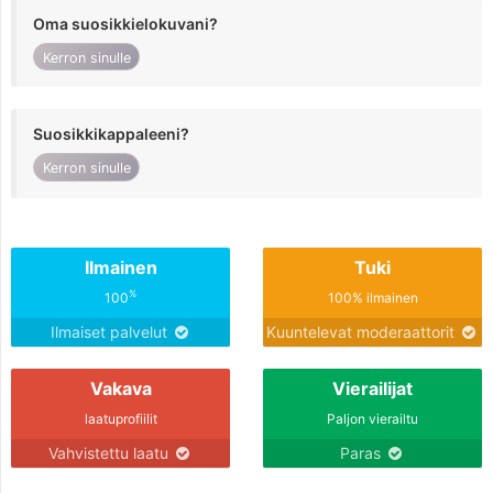
Oma suosikkielokuvani?
Kerron sinulle
Suosikkikappaleeni?
Kerron sinulle
Ilmainen
Tuki
%
100
100% ilmainen
Ilmaiset palvelut
Kuuntelevat moderaattorit
Vakava
Vierailijat
laatuprofiilit
Paljon vierailtu
Vahvistettu laatu
Paras