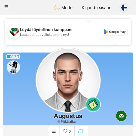
Kuwait
Chat
Toggle
Mode
Kirjaudu sisään
navigation
💖
Löydä täydellinen kumppani
💖
Lataa deittisovelluksemme nyt!
💕
💕
0.7/1
1
Augustus
Pitkä aika
0