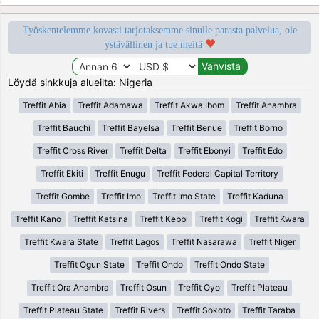
Työskentelemme kovasti tarjotaksemme sinulle parasta palvelua, ole
ystävällinen ja tue meitä
Löydä sinkkuja alueilta: Nigeria
Treffit Abia
Treffit Adamawa
Treffit Akwa Ibom
Treffit Anambra
Treffit Bauchi
Treffit Bayelsa
Treffit Benue
Treffit Borno
Treffit Cross River
Treffit Delta
Treffit Ebonyi
Treffit Edo
Treffit Ekiti
Treffit Enugu
Treffit Federal Capital Territory
Treffit Gombe
Treffit Imo
Treffit Imo State
Treffit Kaduna
Treffit Kano
Treffit Katsina
Treffit Kebbi
Treffit Kogi
Treffit Kwara
Treffit Kwara State
Treffit Lagos
Treffit Nasarawa
Treffit Niger
Treffit Ogun State
Treffit Ondo
Treffit Ondo State
Treffit Ȯra Anambra
Treffit Osun
Treffit Oyo
Treffit Plateau
Treffit Plateau State
Treffit Rivers
Treffit Sokoto
Treffit Taraba