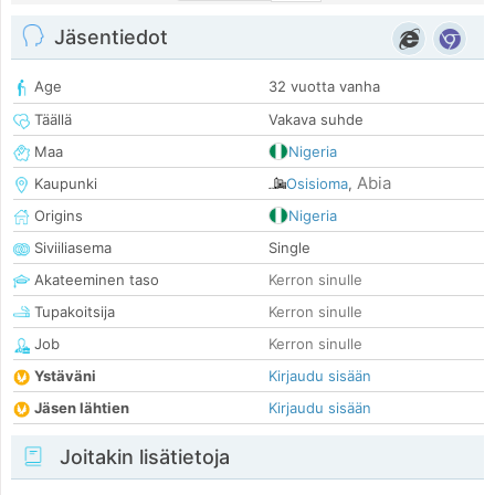
Jäsentiedot
Age
32 vuotta vanha
Täällä
Vakava suhde
Maa
Nigeria
Abia
Kaupunki
Osisioma
,
Origins
Nigeria
Siviiliasema
Single
Akateeminen taso
Kerron sinulle
Tupakoitsija
Kerron sinulle
Job
Kerron sinulle
Ystäväni
Kirjaudu sisään
Jäsen lähtien
Kirjaudu sisään
Joitakin lisätietoja