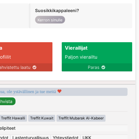
Suosikkikappaleeni?
Kerron sinulle
a
Vierailijat
fiilit
Paljon vierailtu
ahvistettu laatu
Paras
a, ole ystävällinen ja tue meitä
Treffit Hawalli
Treffit Kuwait
Treffit Mubarak Al-Kabeer
elipiteet
hdot
|
Lastenturvallisuus
|
Yhteystiedot
|
UKK