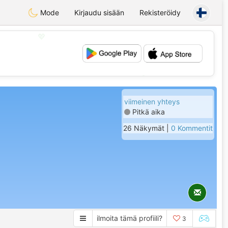
Mode
Kirjaudu sisään
Rekisteröidy
💖
💕
viimeinen yhteys
Pitkä aika
26 Näkymät |
0 Kommentit
ilmoita tämä profiili?
3