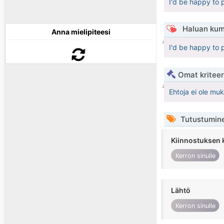
I'd be happy to p
Haluan kum
Anna mielipiteesi
I'd be happy to p
Omat kriteeri
Ehtoja ei ole mu
Tutustumin
Kiinnostuksen 
Kerron sinulle
Lähtö
Kerron sinulle