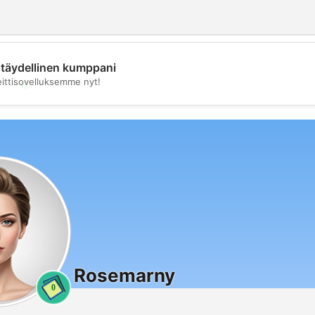
täydellinen kumppani
💖
eittisovelluksemme nyt!
💕
Rosemarny
0