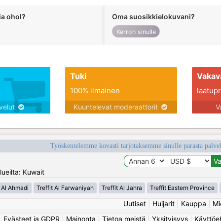
ia ohol?
Oma suosikkielokuvani?
Kerron sinulle
Tuki
Vakav
100% ilmainen
laatupro
lvelut
Kuuntelevat moderaattorit
V
Työskentelemme kovasti tarjotaksemme sinulle parasta palvelu
ueilta: Kuwait
t Al Ahmadi
Treffit Al Farwaniyah
Treffit Al Jahra
Treffit Eastern Province
Uutiset
|
Huijarit
|
Kauppa
|
Mi
Evästeet ja GDPR
|
Mainonta
|
Tietoa meistä
|
Yksityisyys
|
Käyttöe