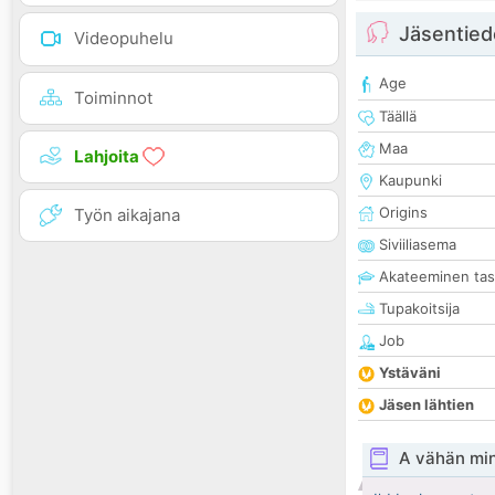
Jäsentied
Videopuhelu
Age
Toiminnot
Täällä
Maa
Lahjoita
Kaupunki
Origins
Työn aikajana
Siviiliasema
Akateeminen ta
Tupakoitsija
Job
Ystäväni
Jäsen lähtien
A vähän mi