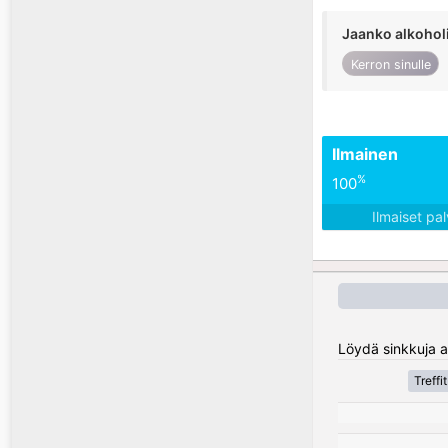
Jaanko alkohol
Kerron sinulle
Ilmainen
%
100
Ilmaiset pa
Löydä sinkkuja al
Treffi