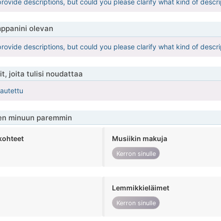
rovide descriptions, but could you please clarify what kind of descri
ppanini olevan
rovide descriptions, but could you please clarify what kind of descri
t, joita tulisi noudattaa
kautettu
en minuun paremmin
kohteet
Musiikin makuja
Kerron sinulle
Lemmikkieläimet
Kerron sinulle