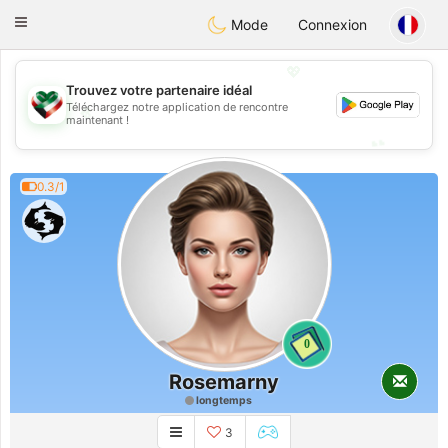
Kuwait
Chat
Toggle
Mode
Connexion
navigation
💖
Trouvez votre partenaire idéal
Téléchargez notre application de rencontre
💖
maintenant !
💕
💕
0.3/1
0
Rosemarny
longtemps
3