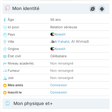
Mon identité
Âge
56 ans
Ici pour
Relation sérieuse
Pays
Koweït
Al Ahmadi
Ville
Al Fahahil
,
Origine
Koweït
État civil
Célibataire
Niveau academic
Non renseigné
Fumeur
Non renseigné
Job
Non renseigné
Mes amis
Connexion
Inscrit le
Connexion
Mon physique et+