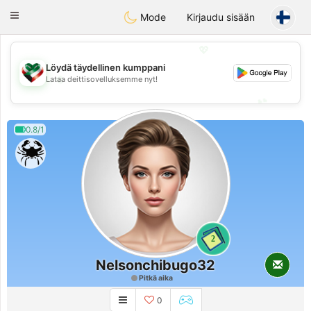
Kuwait
Chat
Toggle
Mode
Kirjaudu sisään
navigation
💖
Löydä täydellinen kumppani
💖
Lataa deittisovelluksemme nyt!
💕
💕
0.8/1
2
Nelsonchibugo32
Pitkä aika
0