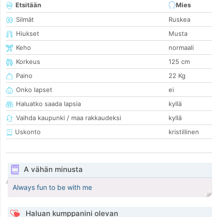
Etsitään
Mies
Silmät
Ruskea
Hiukset
Musta
Keho
normaali
Korkeus
125 cm
Paino
22 Kg
Onko lapset
ei
Haluatko saada lapsia
kyllä
Vaihda kaupunki / maa rakkaudeksi
kyllä
Uskonto
kristillinen
A vähän minusta
Always fun to be with me
Haluan kumppanini olevan