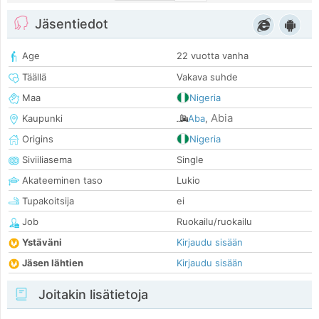
Jäsentiedot
Age
22 vuotta vanha
Täällä
Vakava suhde
Maa
Nigeria
Abia
Kaupunki
Aba
,
Origins
Nigeria
Siviiliasema
Single
Akateeminen taso
Lukio
Tupakoitsija
ei
Job
Ruokailu/ruokailu
Ystäväni
Kirjaudu sisään
Jäsen lähtien
Kirjaudu sisään
Joitakin lisätietoja