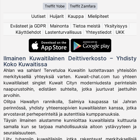
Treffit Yobe
Treffit Zamfara
Uutiset
|
Huijarit
|
Kauppa
|
Mielipiteet
Evästeet ja GDPR
|
Mainonta
|
Tietoa meistä
|
Yksityisyys
|
Käyttöehdot
|
Lastenturvallisuus
|
Yhteystiedot
|
UKK
Ilmainen Kuwaitilainen Deittiverkosto – Yhdisty
Koko Kuwaitissa
Ahlan wa sahlan! Tervetuloa Kuwaitin luotettavaan yhteisöön
merkitykselliä yhteyksiä varten. Kuwait-chat.com tuo yhteen
kuwaitilaiset singlet Kuwait Cityn moderniudesta perinteisiin
naapurustoihin, edistäen suhteita, jotka juurtuvat jaettuihin
arvoihin.
Olitpa Hawallyn rannikolla, Salmiya kaupassa tai Jahran
perinnössä, yhdisty yhteensopivien kuwaitilaisten kanssa, jotka
arvostavat perheperinteitä ja autenttisia kumppanuuksia.
Täysin ilmainen alustamme kunnioittaa kuwaitilaista kulttuuria
samalla kun se tarjoaa mahdollisuuksia aitoon ystävyyteen ja
seuralaisuuteen.
Liity tuhansiin kuwaitilaisiin, jotka rakentavat merkityksellisiä