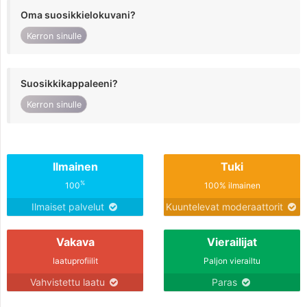
Oma suosikkielokuvani?
Kerron sinulle
Suosikkikappaleeni?
Kerron sinulle
Ilmainen
Tuki
%
100
100% ilmainen
Ilmaiset palvelut
Kuuntelevat moderaattorit
Vakava
Vierailijat
laatuprofiilit
Paljon vierailtu
Vahvistettu laatu
Paras