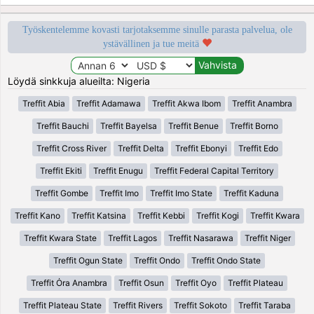
Työskentelemme kovasti tarjotaksemme sinulle parasta palvelua, ole
ystävällinen ja tue meitä
Löydä sinkkuja alueilta: Nigeria
Treffit Abia
Treffit Adamawa
Treffit Akwa Ibom
Treffit Anambra
Treffit Bauchi
Treffit Bayelsa
Treffit Benue
Treffit Borno
Treffit Cross River
Treffit Delta
Treffit Ebonyi
Treffit Edo
Treffit Ekiti
Treffit Enugu
Treffit Federal Capital Territory
Treffit Gombe
Treffit Imo
Treffit Imo State
Treffit Kaduna
Treffit Kano
Treffit Katsina
Treffit Kebbi
Treffit Kogi
Treffit Kwara
Treffit Kwara State
Treffit Lagos
Treffit Nasarawa
Treffit Niger
Treffit Ogun State
Treffit Ondo
Treffit Ondo State
Treffit Ȯra Anambra
Treffit Osun
Treffit Oyo
Treffit Plateau
Treffit Plateau State
Treffit Rivers
Treffit Sokoto
Treffit Taraba