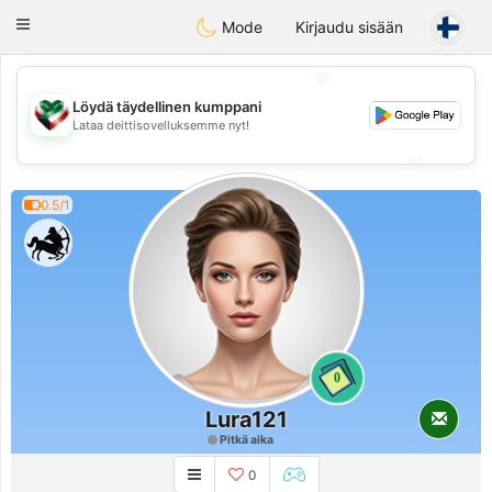
Kuwait
Chat
Toggle
Mode
Kirjaudu sisään
navigation
💖
Löydä täydellinen kumppani
💖
Lataa deittisovelluksemme nyt!
💕
💕
0.5/1
0
Lura121
Pitkä aika
0