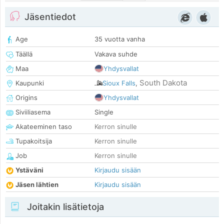
Jäsentiedot
Age
35 vuotta vanha
Täällä
Vakava suhde
Maa
Yhdysvallat
South Dakota
Kaupunki
Sioux Falls
,
Origins
Yhdysvallat
Siviiliasema
Single
Akateeminen taso
Kerron sinulle
Tupakoitsija
Kerron sinulle
Job
Kerron sinulle
Ystäväni
Kirjaudu sisään
Jäsen lähtien
Kirjaudu sisään
Joitakin lisätietoja