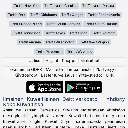
Treffit New York
Treffit North Carolina
Treffit North Dakota
Treffit Ohio
Treffit Oklahoma
Treffit Oregon
Treffit Pennsylvania
Treffit Rhode Island
Treffit South Carolina
Treffit South Dakota
Treffit Tennessee
Treffit Texas
Treffit Utah
Treffit Vermont
Treffit Virginia
Treffit Washington
Treffit West Virginia
Treffit Wisconsin
Treffit Wyoming
Uutiset
|
Huijarit
|
Kauppa
|
Mielipiteet
Evästeet ja GDPR
|
Mainonta
|
Tietoa meistä
|
Yksityisyys
|
Käyttöehdot
|
Lastenturvallisuus
|
Yhteystiedot
|
UKK
Ilmainen Kuwaitilainen Deittiverkosto – Yhdisty
Koko Kuwaitissa
Ahlan wa sahlan! Tervetuloa Kuwaitin luotettavaan yhteisöön
merkitykselliä yhteyksiä varten. Kuwait-chat.com tuo yhteen
kuwaitilaiset singlet Kuwait Cityn moderniudesta perinteisiin
naapurustoihin, edistäen suhteita, jotka juurtuvat jaettuihin