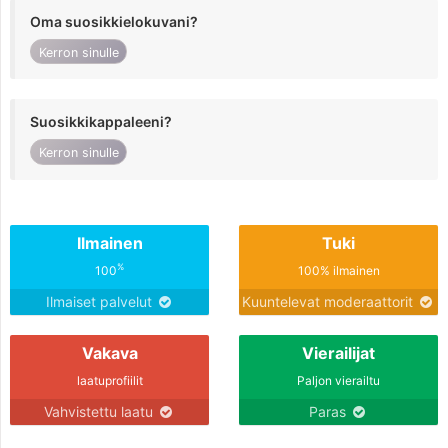
Oma suosikkielokuvani?
Kerron sinulle
Suosikkikappaleeni?
Kerron sinulle
Ilmainen
Tuki
%
100
100% ilmainen
Ilmaiset palvelut
Kuuntelevat moderaattorit
Vakava
Vierailijat
laatuprofiilit
Paljon vierailtu
Vahvistettu laatu
Paras