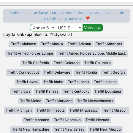
Työskentelemme kovasti tarjotaksemme sinulle parasta palvelua, ole
ystävällinen ja tue meitä
Löydä sinkkuja alueilta: Yhdysvallat
Treffit Alabama
Treffit Alaska
Treffit Arizona
Treffit Arkansas
Treffit Armed Forces Europe
Treffit Armed Forces Europe, Middle East,
Treffit California
Treffit Colorado
Treffit Columbia
Treffit Connecticut
Treffit Delaware
Treffit Florida
Treffit Georgia
Treffit Hawaii
Treffit Idaho
Treffit Illinois
Treffit Indiana
Treffit Iowa
Treffit Kansas
Treffit Kentucky
Treffit Louisiana
Treffit Maine
Treffit Maryland
Treffit Massachusetts
Treffit Michigan
Treffit Minnesota
Treffit Mississippi
Treffit Missouri
Treffit Montana
Treffit Nebraska
Treffit Nevada
Treffit New Hampshire
Treffit New Jersey
Treffit New Mexico