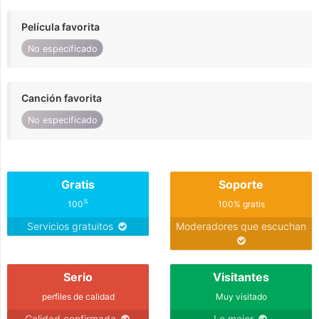
Película favorita
No especificado
Canción favorita
No especificado
Gratis
Soporte
%
100
100% gratis
Servicios gratuitos
Moderadores que escuchan
Serio
Visitantes
perfiles de calidad
Muy visitado
Calidad confirmada
Lo mejor