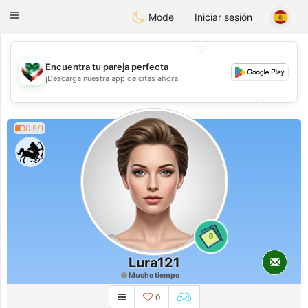
Kuwait
Chat
Toggle
Mode
Iniciar sesión
navigation
💖
Encuentra tu pareja perfecta
💖
¡Descarga nuestra app de citas ahora!
💕
💕
0.5/1
0
Lura121
Mucho tiempo
0