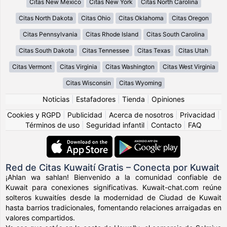
Citas New Mexico
Citas New York
Citas North Carolina
Citas North Dakota
Citas Ohio
Citas Oklahoma
Citas Oregon
Citas Pennsylvania
Citas Rhode Island
Citas South Carolina
Citas South Dakota
Citas Tennessee
Citas Texas
Citas Utah
Citas Vermont
Citas Virginia
Citas Washington
Citas West Virginia
Citas Wisconsin
Citas Wyoming
Noticias
|
Estafadores
|
Tienda
|
Opiniones
Cookies y RGPD
|
Publicidad
|
Acerca de nosotros
|
Privacidad
|
Términos de uso
|
Seguridad infantil
|
Contacto
|
FAQ
Red de Citas Kuwaití Gratis – Conecta por Kuwait
¡Ahlan wa sahlan! Bienvenido a la comunidad confiable de
Kuwait para conexiones significativas. Kuwait-chat.com reúne
solteros kuwaitíes desde la modernidad de Ciudad de Kuwait
hasta barrios tradicionales, fomentando relaciones arraigadas en
valores compartidos.