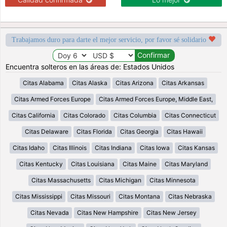
Trabajamos duro para darte el mejor servicio, por favor sé solidario
Encuentra solteros en las áreas de: Estados Unidos
Citas Alabama
Citas Alaska
Citas Arizona
Citas Arkansas
Citas Armed Forces Europe
Citas Armed Forces Europe, Middle East,
Citas California
Citas Colorado
Citas Columbia
Citas Connecticut
Citas Delaware
Citas Florida
Citas Georgia
Citas Hawaii
Citas Idaho
Citas Illinois
Citas Indiana
Citas Iowa
Citas Kansas
Citas Kentucky
Citas Louisiana
Citas Maine
Citas Maryland
Citas Massachusetts
Citas Michigan
Citas Minnesota
Citas Mississippi
Citas Missouri
Citas Montana
Citas Nebraska
Citas Nevada
Citas New Hampshire
Citas New Jersey