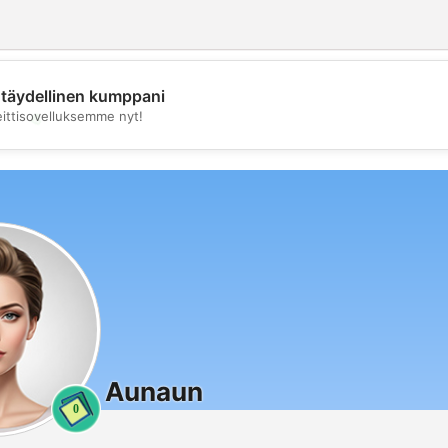
täydellinen kumppani
💖
eittisovelluksemme nyt!
💕
Aunaun
0