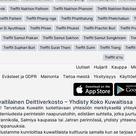
yok
Treffit Nakhon Pathom
Treffit Nakhon Phanom
Treffit Nakhon Ratcha
reffit Pattani
Treffit Phang-nga
Treffit Phatthalung
Treffit Phetchabun
T
on Si Ayutthaya
Treffit Phrae
Treffit Phuket
Treffit Prachin Buri
Treffit P
Treffit Samut Prakan
Treffit Samut Sakhon
Treffit Samut Songkhram
Tre
Treffit Suphan Buri
Treffit Surat Thani
Treffit Surin
Treffit Trang
Treffi
Treffit น่าน
Uutiset
|
Huijarit
|
Kauppa
|
Mi
Evästeet ja GDPR
|
Mainonta
|
Tietoa meistä
|
Yksityisyys
|
Käyttöe
aitilainen Deittiverkosto – Yhdisty Koko Kuwaitissa
 Tervetuloa Kuwaitin luotettavaan yhteisöön merkitykselliä yhteyk
rniudesta perinteisiin naapurustoihin, edistäen suhteita, jotka juurtuv
rannikolla, Salmiya kaupassa tai Jahran perinnössä, yhdisty yhteenso
umppanuuksia.
lustamme kunnioittaa kuwaitilaista kulttuuria samalla kun se tarjoaa 