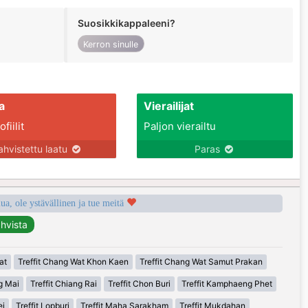
Suosikkikappaleeni?
Kerron sinulle
a
Vierailijat
fiilit
Paljon vierailtu
ahvistettu laatu
Paras
a, ole ystävällinen ja tue meitä
at
Treffit Chang Wat Khon Kaen
Treffit Chang Wat Samut Prakan
g Mai
Treffit Chiang Rai
Treffit Chon Buri
Treffit Kamphaeng Phet
ei
Treffit Lopburi
Treffit Maha Sarakham
Treffit Mukdahan