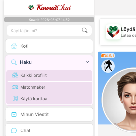
Kuwait
Chat
Kuwait 2026-08-07 14:52
Löydä 
Lataa d
Koti
0.5/1
Haku
Kaikki profiilit
Matchmaker
Käytä karttaa
Minun Viestit
Chat