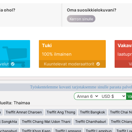
ia ohol?
Oma suosikkielokuvani?
Kerron sinulle
Tuki
Vakav
100% ilmainen
laatupro
lvelut
Kuuntelevat moderaattorit
V
Työskentelemme kovasti tarjotaksemme sinulle parasta palvelu
lueilta: Thaimaa
a
Treffit Amnat Charoen
Treffit Ang Thong
Treffit Bangkok
Treffit Chai N
t Songkhla
Treffit Chang Wat Udon Thani
Treffit Chanthaburi
Treffit Chian
anchanaburi
Treffit Khon Kaen
Treffit Lampang
Treffit Lamphun
Treffit Lo