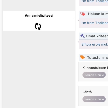
I’m from Thailan
Haluan kum
Anna mielipiteesi
I’m from Thailan
Omat kriteeri
Ehtoja ei ole mu
Tutustumin
Kiinnostuksen 
Kerron sinulle
Lähtö
Kerron sinulle