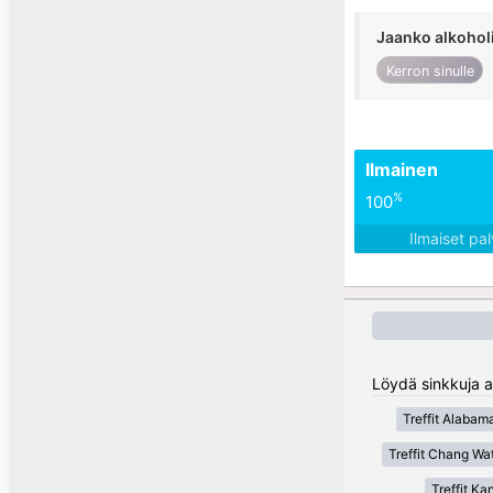
Jaanko alkohol
Kerron sinulle
Ilmainen
%
100
Ilmaiset pa
Löydä sinkkuja a
Treffit Alabam
Treffit Chang Wa
Treffit K