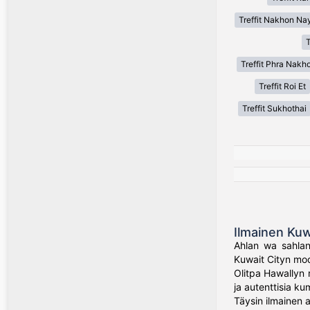
Treffit Nakhon Na
T
Treffit Phra Nakh
Treffit Roi Et
Treffit Sukhothai
Ilmainen Kuw
Ahlan wa sahlan!
Kuwait Cityn mode
Olitpa Hawallyn 
ja autenttisia k
Täysin ilmainen a