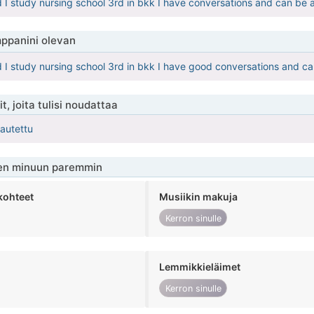
d I study nursing school 3rd in bkk I have conversations and can be a
ppanini olevan
d I study nursing school 3rd in bkk I have good conversations and can
t, joita tulisi noudattaa
kautettu
en minuun paremmin
kohteet
Musiikin makuja
Kerron sinulle
Lemmikkieläimet
Kerron sinulle