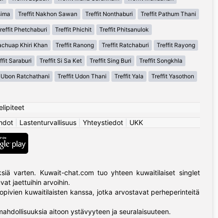
sima
Treffit Nakhon Sawan
Treffit Nonthaburi
Treffit Pathum Thani
reffit Phetchaburi
Treffit Phichit
Treffit Phitsanulok
rachuap Khiri Khan
Treffit Ranong
Treffit Ratchaburi
Treffit Rayong
ffit Saraburi
Treffit Si Sa Ket
Treffit Sing Buri
Treffit Songkhla
t Ubon Ratchathani
Treffit Udon Thani
Treffit Yala
Treffit Yasothon
elipiteet
hdot
|
Lastenturvallisuus
|
Yhteystiedot
|
UKK
siä varten. Kuwait-chat.com tuo yhteen kuwaitilaiset singlet
at jaettuihin arvoihin.
pivien kuwaitilaisten kanssa, jotka arvostavat perheperinteitä
mahdollisuuksia aitoon ystävyyteen ja seuralaisuuteen.