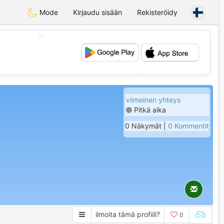
Mode
Kirjaudu sisään
Rekisteröidy
💖
💕
viimeinen yhteys
Pitkä aika
0 Näkymät |
0 Kommentit
ilmoita tämä profiili?
0