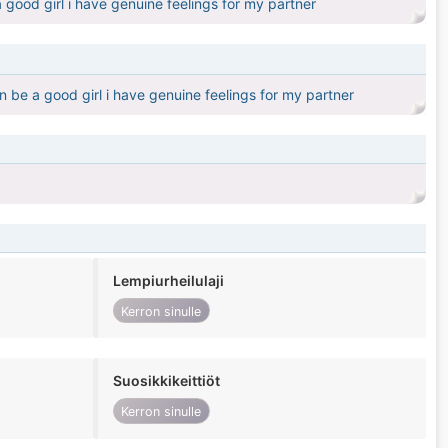
 good girl i have genuine feelings for my partner
 be a good girl i have genuine feelings for my partner
Lempiurheilulaji
Kerron sinulle
Suosikkikeittiöt
Kerron sinulle