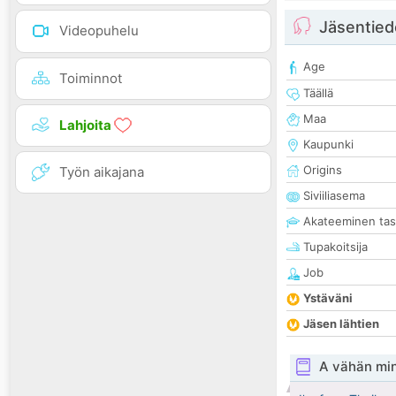
Jäsentied
Videopuhelu
Age
Toiminnot
Täällä
Maa
Lahjoita
Kaupunki
Origins
Työn aikajana
Siviiliasema
Akateeminen ta
Tupakoitsija
Job
Ystäväni
Jäsen lähtien
A vähän mi