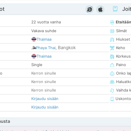
ot
Joit
22 vuotta vanha
Etsitää
Vakava suhde
Silmät
Thaimaa
Hiukset
Bangkok
Phaya Thai
,
Keho
Thaimaa
Korkeus
Single
Paino
so
Kerron sinulle
Onko la
Kerron sinulle
Haluatk
Kerron sinulle
Vaihda 
Kirjaudu sisään
Uskonto
Kirjaudu sisään
nusta