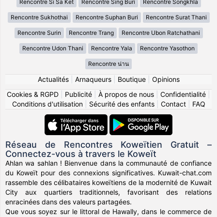
Rencontre Si Sa Ket
Rencontre Sing Buri
Rencontre Songkhla
Rencontre Sukhothai
Rencontre Suphan Buri
Rencontre Surat Thani
Rencontre Surin
Rencontre Trang
Rencontre Ubon Ratchathani
Rencontre Udon Thani
Rencontre Yala
Rencontre Yasothon
Rencontre น่าน
Actualités
|
Arnaqueurs
|
Boutique
|
Opinions
Cookies & RGPD
|
Publicité
|
À propos de nous
|
Confidentialité
|
Conditions d'utilisation
|
Sécurité des enfants
|
Contact
|
FAQ
Réseau de Rencontres Koweïtien Gratuit –
Connectez-vous à travers le Koweït
Ahlan wa sahlan ! Bienvenue dans la communauté de confiance
du Koweït pour des connexions significatives. Kuwait-chat.com
rassemble des célibataires koweïtiens de la modernité de Kuwait
City aux quartiers traditionnels, favorisant des relations
enracinées dans des valeurs partagées.
Que vous soyez sur le littoral de Hawally, dans le commerce de