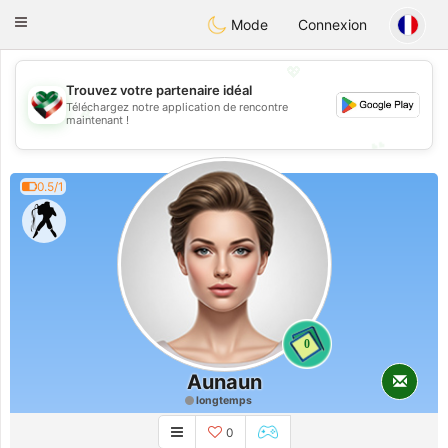
Kuwait
Chat
Toggle
Mode
Connexion
navigation
💖
Trouvez votre partenaire idéal
Téléchargez notre application de rencontre
💖
maintenant !
💕
💕
0.5/1
0
Aunaun
longtemps
0