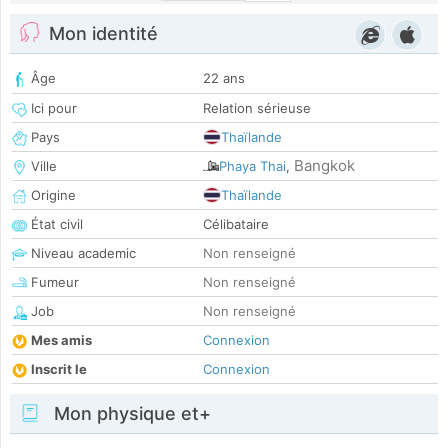
Mon identité
Âge
22 ans
Ici pour
Relation sérieuse
Pays
Thaïlande
Bangkok
Ville
Phaya Thai
,
Origine
Thaïlande
État civil
Célibataire
Niveau academic
Non renseigné
Fumeur
Non renseigné
Job
Non renseigné
Mes amis
Connexion
Inscrit le
Connexion
Mon physique et+