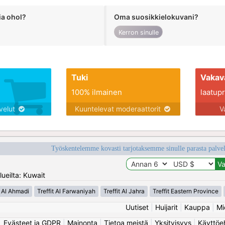
ia ohol?
Oma suosikkielokuvani?
Kerron sinulle
Tuki
Vakav
100% ilmainen
laatupro
lvelut
Kuuntelevat moderaattorit
V
Työskentelemme kovasti tarjotaksemme sinulle parasta palvelu
ueilta: Kuwait
t Al Ahmadi
Treffit Al Farwaniyah
Treffit Al Jahra
Treffit Eastern Province
Uutiset
|
Huijarit
|
Kauppa
|
Mi
Evästeet ja GDPR
|
Mainonta
|
Tietoa meistä
|
Yksityisyys
|
Käyttöe