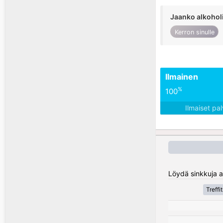
Jaanko alkohol
Kerron sinulle
Ilmainen
%
100
Ilmaiset pa
Löydä sinkkuja al
Treffi