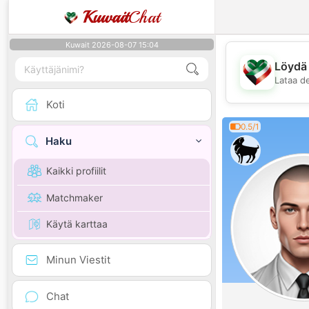
Kuwait
Chat
Kuwait 2026-08-07 15:04
Löydä 
Lataa d
Koti
0.5/1
Haku
Kaikki profiilit
Matchmaker
Käytä karttaa
Minun Viestit
Chat