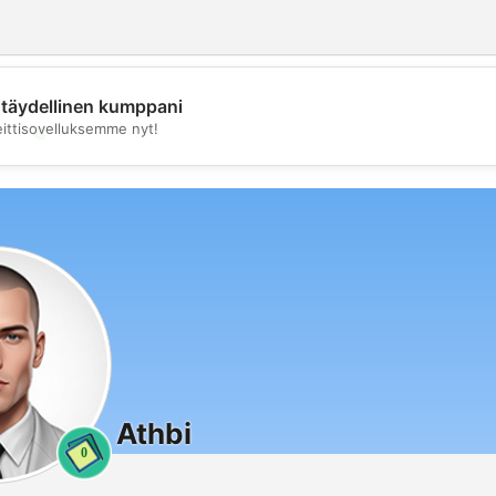
täydellinen kumppani
💖
eittisovelluksemme nyt!
💕
Athbi
0