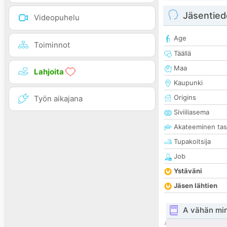
Jäsentied
Videopuhelu
Age
Toiminnot
Täällä
Maa
Lahjoita
Kaupunki
Origins
Työn aikajana
Siviiliasema
Akateeminen ta
Tupakoitsija
Job
Ystäväni
Jäsen lähtien
A vähän mi