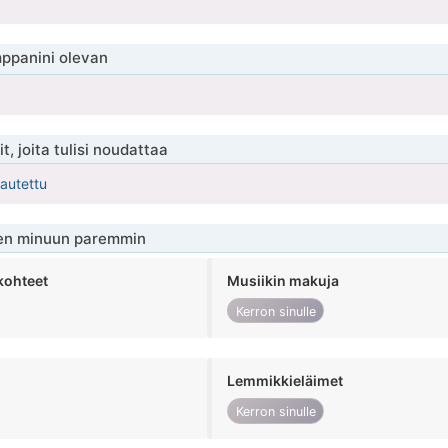
ppanini olevan
t, joita tulisi noudattaa
kautettu
en minuun paremmin
kohteet
Musiikin makuja
Kerron sinulle
Lemmikkieläimet
Kerron sinulle