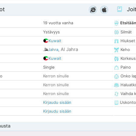
ot
Joit
19 vuotta vanha
Etsitää
Ystävyys
Silmät
Kuwait
Hiukset
Al Jahra
Jahra
,
Keho
Kuwait
Korkeus
Single
Paino
so
Kerron sinulle
Onko la
Kerron sinulle
Haluatk
Kerron sinulle
Vaihda 
Kirjaudu sisään
Uskonto
Kirjaudu sisään
nusta