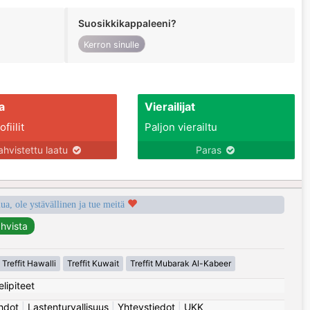
Suosikkikappaleeni?
Kerron sinulle
a
Vierailijat
fiilit
Paljon vierailtu
ahvistettu laatu
Paras
a, ole ystävällinen ja tue meitä
Treffit Hawalli
Treffit Kuwait
Treffit Mubarak Al-Kabeer
elipiteet
hdot
|
Lastenturvallisuus
|
Yhteystiedot
|
UKK