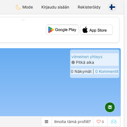
Mode
Kirjaudu sisään
Rekisteröidy
💖
💕
viimeinen yhteys
Pitkä aika
0 Näkymät |
0 Kommentit
ilmoita tämä profiili?
0