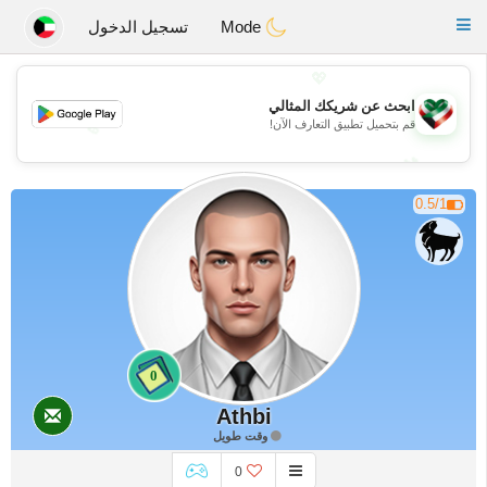
Kuwait
Chat
Toggle
Mode
تسجيل الدخول
navigation
💖
ابحث عن شريكك المثالي
قم بتحميل تطبيق التعارف الآن!
💖
💕
💕
0.5/1
0
Athbi
وقت طويل
0