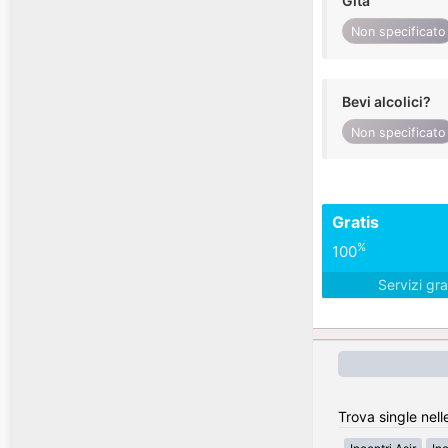
Gita
Non specificato
Bevi alcolici?
Non specificato
Gratis
%
100
Servizi gra
Trova single nell