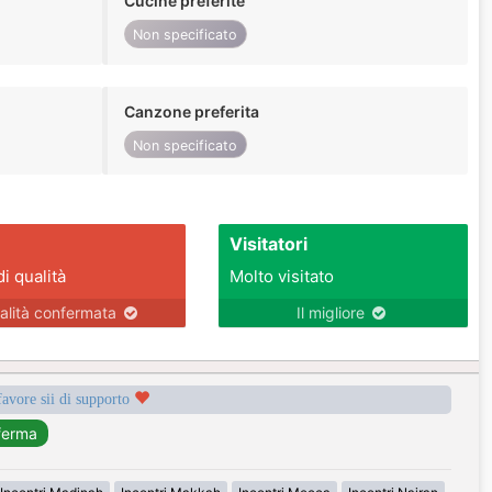
Cucine preferite
Non specificato
Canzone preferita
Non specificato
Visitatori
di qualità
Molto visitato
alità confermata
Il migliore
favore sii di supporto