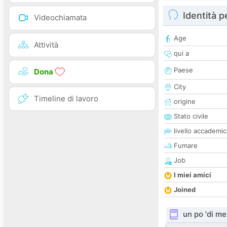
Identità 
Videochiamata
Age
Attività
qui a
Paese
Dona
City
Timeline di lavoro
origine
Stato civile
livello accademi
Fumare
Job
I miei amici
Joined
un po 'di me