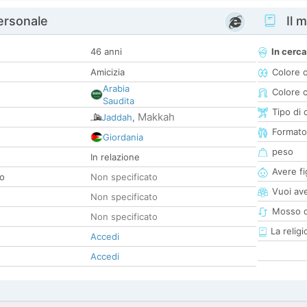
personale
Il m
46 anni
In cerca
Amicizia
Colore 
Arabia
Colore c
Saudita
Tipo di 
Makkah
Jaddah
,
Formato
Giordania
peso
In relazione
Avere fig
co
Non specificato
Vuoi ave
Non specificato
Mosso d
Non specificato
La religi
Accedi
Accedi