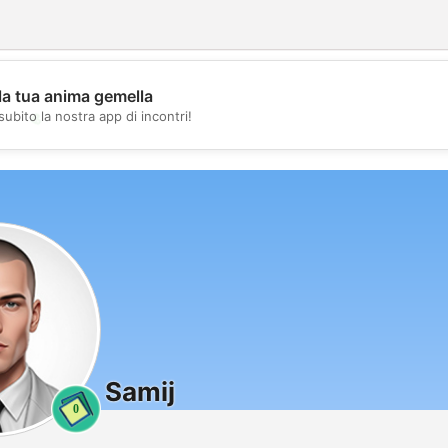
la tua anima gemella
💖
subito la nostra app di incontri!
💕
Samij
0