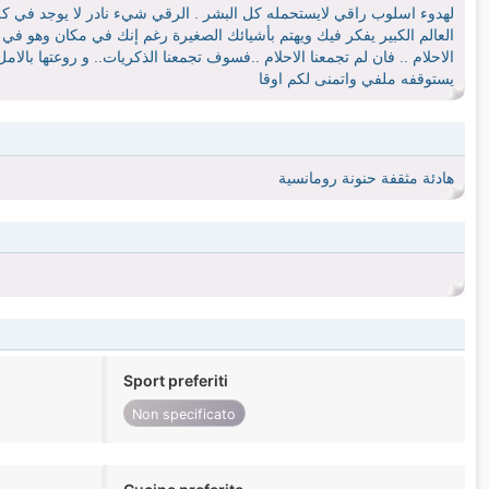
لهدوء اسلوب راقي لايستحمله كل البشر . الرقي شيء نادر لا يوجد في ك
العالم الكبير يفكر فيك ويهتم بأشيائك الصغيرة رغم إنك في مكان وهو في مكا
الاحلام .. فان لم تجمعنا الاحلام ..فسوف تجمعنا الذكريات.. و روعتها بال
يستوقفه ملفي واتمنى لكم اوقا
هادئة مثقفة حنونة رومانسية
Sport preferiti
Non specificato