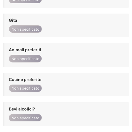
Gita
Non specificato
Animali preferiti
Non specificato
Cucine preferite
Non specificato
Bevi alcolici?
Non specificato