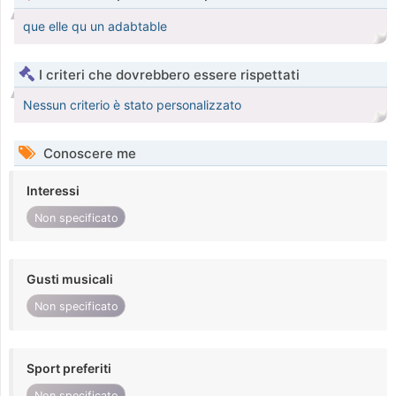
que elle qu un adabtable
I criteri che dovrebbero essere rispettati
Nessun criterio è stato personalizzato
Conoscere me
Interessi
Non specificato
Gusti musicali
Non specificato
Sport preferiti
Non specificato