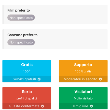
Film preferito
Non specificato
Canzone preferita
Non specificato
Gratis
Supporto
%
100
100% gratis
Servizi gratuiti
Moderatori in ascolto
Serio
Visitatori
profili di qualità
Molto visitato
Qualità confermata
Il migliore