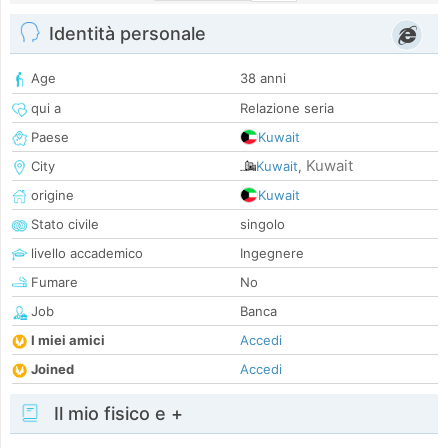
Identità personale
Age
38 anni
qui a
Relazione seria
Paese
Kuwait
Kuwait
City
Kuwait
,
origine
Kuwait
Stato civile
singolo
livello accademico
Ingegnere
Fumare
No
Job
Banca
I miei amici
Accedi
Joined
Accedi
Il mio fisico e +