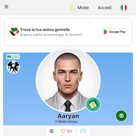
Kuwait
Chat
Toggle
Mode
Accedi
navigation
💖
Trova la tua anima gemella
💖
Scarica subito la nostra app di incontri!
💕
💕
0.9/1
1
Aaryan
Molto tempo
107