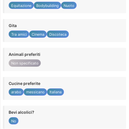
Equitazione
Bodybuilding
Nuoto
Gita
Tra amici
Cinema
Discoteca
Animali preferiti
Non specificato
Cucine preferite
arabo
messicano
Italiana
Bevi alcolici?
No