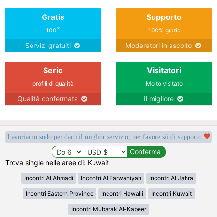
Gratis
Supporto
%
100
100% gratis
Servizi gratuiti
Moderatori in ascolto
Serio
Visitatori
profili di qualità
Molto visitato
Qualità confermata
Il migliore
Lavoriamo sodo per darti il miglior servizio, per favore sii di supporto
Trova single nelle aree di: Kuwait
Incontri Al Ahmadi
Incontri Al Farwaniyah
Incontri Al Jahra
Incontri Eastern Province
Incontri Hawalli
Incontri Kuwait
Incontri Mubarak Al-Kabeer