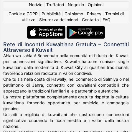
Notizie
|
Truffatori
|
Negozio
|
Opinioni
Cookie e GDPR
|
Pubblicità
|
Chi siamo
|
Privacy
|
Termini di
utilizzo
|
Sicurezza dei minori
|
Contatto
|
FAQ
Rete di Incontri Kuwaitiana Gratuita – Connettiti
Attraverso il Kuwait
Ahlan wa sahlan! Benvenuto nella comunità di fiducia del Kuwait
per connessioni significative. Kuwait-chat.com riunisce single
kuwaitiani dalla modernità di Kuwait City ai quartieri tradizionali,
favorendo relazioni radicate in valori condivisi.
Che tu sia nella costa di Hawally, nel commercio di Salmiya o nel
patrimonio di Jahra, connettiti con kuwaitiani compatibili che
apprezzano le tradizioni familiari e le partnership autentiche.
La nostra piattaforma completamente gratuita rispetta la cultura
kuwaitiana fornendo opportunità per amicizie e compagnia
genuine.
Unisciti a migliaia di kuwaitiani che costruiscono connessioni
significative onorando la ricca eredità e i valori della nostra
nazione.