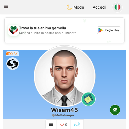
Kuwait
Chat
Toggle
Mode
Accedi
navigation
💖
Trova la tua anima gemella
💖
Scarica subito la nostra app di incontri!
💕
💕
0.3/1
0
Wisam45
Molto tempo
0