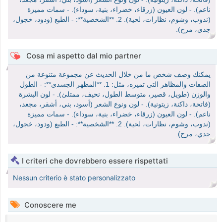
ناعم). - لون العيون (زرقاء، خضراء، بنية، سوداء). - سمات مميزة
(ندوب، وشوم، نظارات، لحية). 2. **الشخصية**: - الطبع (ودود، خجول،
جدي، مرح).
Cosa mi aspetto dal mio partner
يمكنك وصف شخص ما من خلال الحديث عن مجموعة متنوعة من
الصفات والمظاهر التي تميزه، مثل: 1. **المظهر الجسدي**: - الطول
والوزن (طويل، قصير، متوسط الطول، نحيف، ممتلئ). - لون البشرة
(فاتحة، داكنة، زيتونية). - لون ونوع الشعر (أسود، بني، أشقر، مجعد،
ناعم). - لون العيون (زرقاء، خضراء، بنية، سوداء). - سمات مميزة
(ندوب، وشوم، نظارات، لحية). 2. **الشخصية**: - الطبع (ودود، خجول،
جدي، مرح).
I criteri che dovrebbero essere rispettati
Nessun criterio è stato personalizzato
Conoscere me