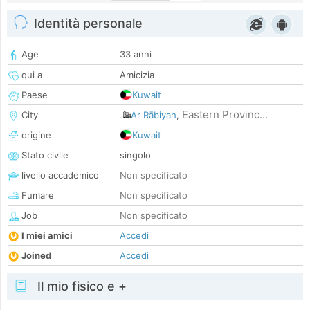
Identità personale
Age
33 anni
qui a
Amicizia
Paese
Kuwait
Eastern Provinc...
City
Ar Rābiyah
,
origine
Kuwait
Stato civile
singolo
livello accademico
Non specificato
Fumare
Non specificato
Job
Non specificato
I miei amici
Accedi
Joined
Accedi
Il mio fisico e +