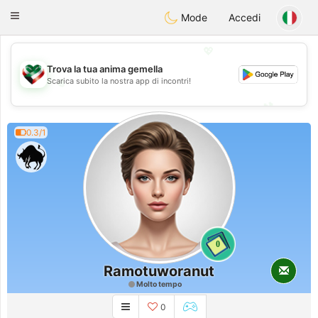
Kuwait
Chat
Toggle
Mode
Accedi
navigation
💖
Trova la tua anima gemella
💖
Scarica subito la nostra app di incontri!
💕
💕
0.3/1
0
Ramotuworanut
Molto tempo
0