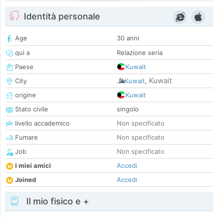
Identità personale
Age
30 anni
qui a
Relazione seria
Paese
Kuwait
Kuwait
City
Kuwait
,
origine
Kuwait
Stato civile
singolo
livello accademico
Non specificato
Fumare
Non specificato
Job
Non specificato
I miei amici
Accedi
Joined
Accedi
Il mio fisico e +