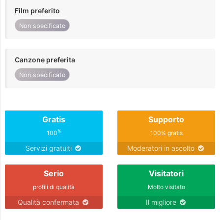
Film preferito
Non specificato
Canzone preferita
Non specificato
Gratis
Supporto
%
100
100% gratis
Servizi gratuiti
Moderatori in ascolto
Serio
Visitatori
profili di qualità
Molto visitato
Qualità confermata
Il migliore