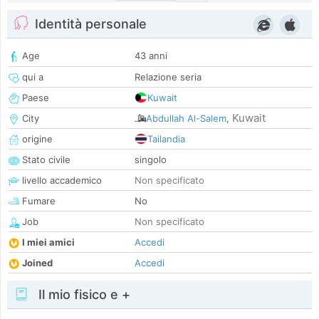
Identità personale
Age
43 anni
qui a
Relazione seria
Paese
Kuwait
Kuwait
City
Abdullah Al-Salem
,
origine
Tailandia
Stato civile
singolo
livello accademico
Non specificato
Fumare
No
Job
Non specificato
I miei amici
Accedi
Joined
Accedi
Il mio fisico e +