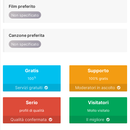
Film preferito
Non specificato
Canzone preferita
Non specificato
Gratis
Supporto
%
100
100% gratis
Servizi gratuiti
Moderatori in ascolto
Serio
Visitatori
profili di qualità
Molto visitato
Qualità confermata
Il migliore