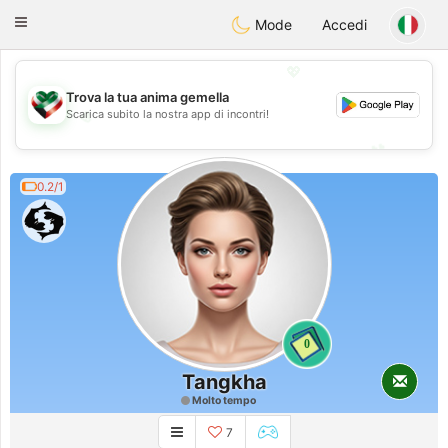
Kuwait
Chat
Toggle
Mode
Accedi
navigation
💖
Trova la tua anima gemella
💖
Scarica subito la nostra app di incontri!
💕
💕
0.2/1
0
Tangkha
Molto tempo
7