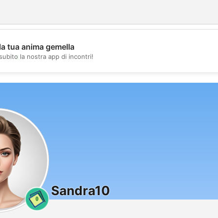
la tua anima gemella
💖
subito la nostra app di incontri!
💕
Sandra10
0