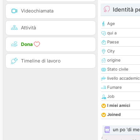
Identità 
Videochiamata
Age
Attività
qui a
Paese
Dona
City
origine
Timeline di lavoro
Stato civile
livello accademi
Fumare
Job
I miei amici
Joined
un po 'di me