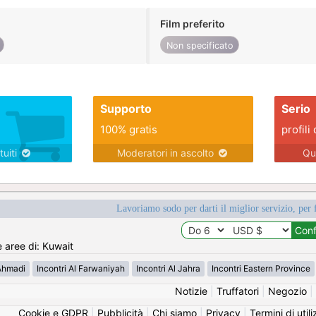
Film preferito
Non specificato
Supporto
Serio
100% gratis
profili 
tuiti
Moderatori in ascolto
Qu
Lavoriamo sodo per darti il miglior servizio, per 
e aree di: Kuwait
 Ahmadi
Incontri Al Farwaniyah
Incontri Al Jahra
Incontri Eastern Province
Notizie
|
Truffatori
|
Negozio
|
Cookie e GDPR
|
Pubblicità
|
Chi siamo
|
Privacy
|
Termini di util