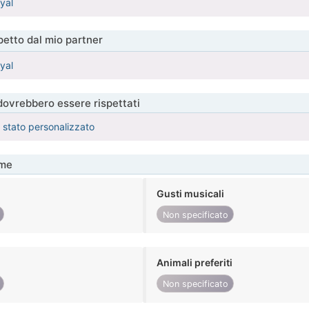
yal
etto dal mio partner
yal
 dovrebbero essere rispettati
è stato personalizzato
me
Gusti musicali
Non specificato
Animali preferiti
Non specificato