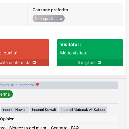
Canzone preferita
Non specificato
Visitatori
di qualità
Molto visitato
alità confermata
Il migliore
favore sii di supporto
Incontri Hawalli
Incontri Kuwait
Incontri Mubarak Al-Kabeer
Opinioni
izzo
|
Sicurezza dei minori
|
Contatto
|
FAQ