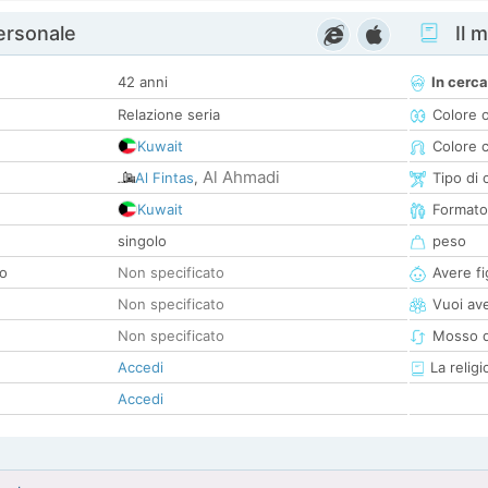
personale
Il m
42 anni
In cerca
Relazione seria
Colore 
Kuwait
Colore c
Al Ahmadi
Al Fintas
,
Tipo di 
Kuwait
Formato
singolo
peso
co
Non specificato
Avere fig
Non specificato
Vuoi ave
Non specificato
Mosso d
Accedi
La religi
Accedi