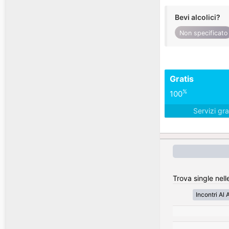
Bevi alcolici?
Non specificato
Gratis
%
100
Servizi gra
Trova single nell
Incontri Al